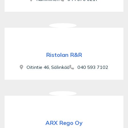
Ristolan R&R
Oitintie 46, Sälinkää
040 593 7102
ARX Rego Oy