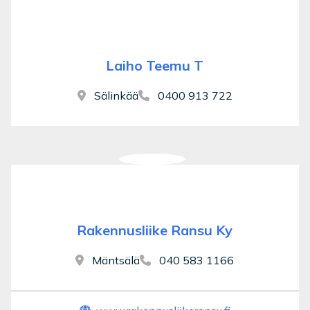
Laiho Teemu T
Sälinkää
0400 913 722
Rakennusliike Ransu Ky
Mäntsälä
040 583 1166