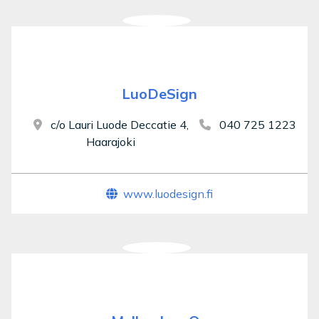
LuoDeSign
c/o Lauri Luode Deccatie 4,
040 725 1223
Haarajoki
www.luodesign.fi