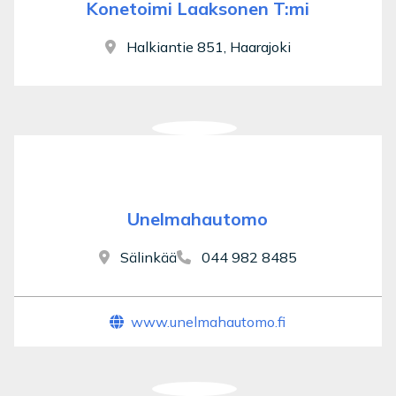
Konetoimi Laaksonen T:mi
Halkiantie 851, Haarajoki
Unelmahautomo
Sälinkää
044 982 8485
www.unelmahautomo.fi