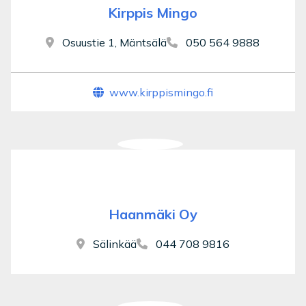
Kirppis Mingo
Osuustie 1, Mäntsälä
050 564 9888
www.kirppismingo.fi
Haanmäki Oy
Sälinkää
044 708 9816