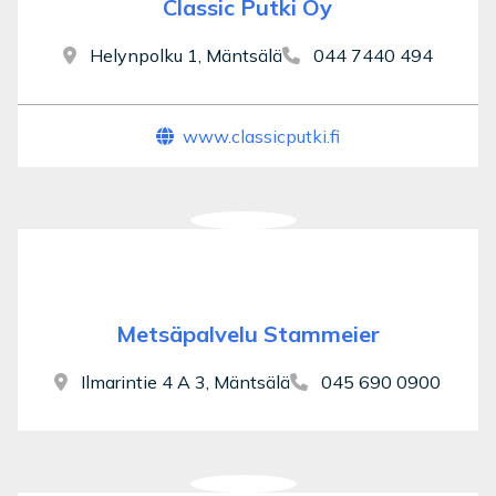
Classic Putki Oy
Helynpolku 1, Mäntsälä
044 7440 494
www.classicputki.fi
Metsäpalvelu Stammeier
Ilmarintie 4 A 3, Mäntsälä
045 690 0900