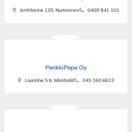
Anttilantie 135, Numminen
0400 841 101
PenkkiPepe Oy
Laurintie 5 b, Mäntsälä
045 160 6613