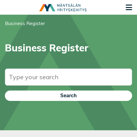
Siirry sisältöön
G
Search for:
You are here:
Business Register
Business Register
Search