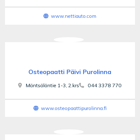
www.nettiauto.com
Osteopaatti Päivi Purolinna
Mäntsäläntie 1-3, 2.krs
044 3378 770
www.osteopaattipurolinna.fi