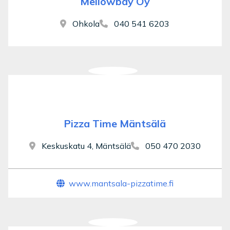
Mellowbay Oy
Ohkola
040 541 6203
Pizza Time Mäntsälä
Keskuskatu 4, Mäntsälä
050 470 2030
www.mantsala-pizzatime.fi