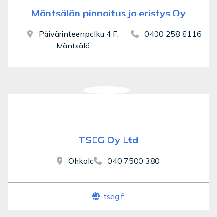
Mäntsälän pinnoitus ja eristys Oy
Päivärinteenpolku 4 F,
0400 258 8116
Mäntsälä
TSEG Oy Ltd
Ohkola
040 7500 380
tseg.fi