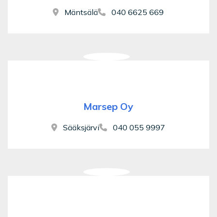
Mäntsälä
040 6625 669
Marsep Oy
Sääksjärvi
040 055 9997