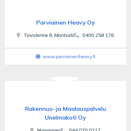
Parviainen Heavy Oy
Toivolantie 8, Mäntsälä
0400 258 176
www.parviainenheavy.fi
Rakennus- ja Maalauspalvelu
Unelmakoti Oy
Numminen
044 070 0217