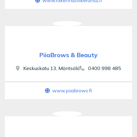
www.rakennusliikeransu.fi
PiiaBrows & Beauty
Keskuskatu 13, Mäntsälä
0400 998 485
www.piiabrows.fi