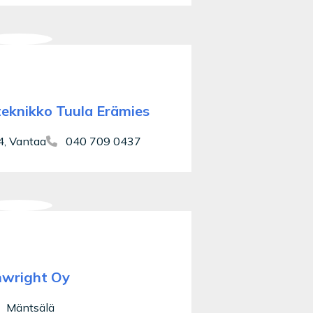
eknikko Tuula Erämies
4, Vantaa
040 709 0437
nwright Oy
Mäntsälä