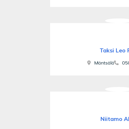
Taksi Leo 
Mäntsälä
050
Niitamo Al