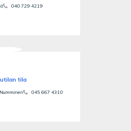
lä
040 729 4219
tilan tila
, Numminen
045 667 4310