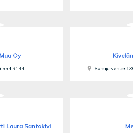
 Muu Oy
Kivelä
 554 9144
Sahajärventie 136
tti Laura Santakivi
Me