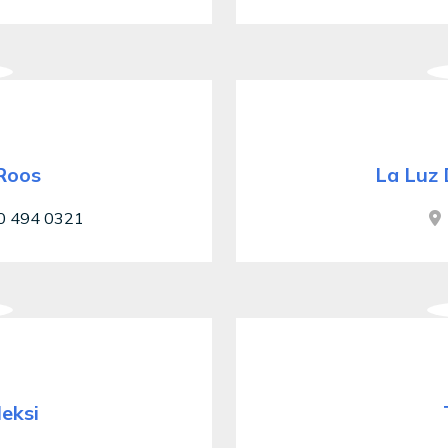
Roos
La Luz 
 494 0321
eksi