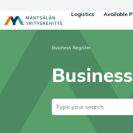
Siirry sisältöön
Logistics
Available P
You are here:
Business Register
Business
Search for: