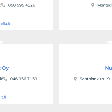
ä
050 595 4126
Mäntsä
lla.fi
t Oy
Nuu
lä
046 956 7159
Santalankuja 19
t.fi