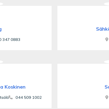
g
Sähk
 347 0883
na Koskinen
S
tsälä
044 509 1002