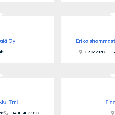
älä Oy
Erikoishammast
lä
Hepokuja 6 C 3
kku Tmi
Fin
kää
0400 482 998