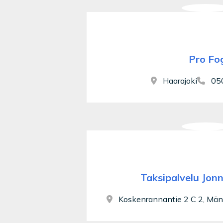
Pro Fo
Haarajoki
050
Taksipalvelu Jon
Koskenrannantie 2 C 2, Män