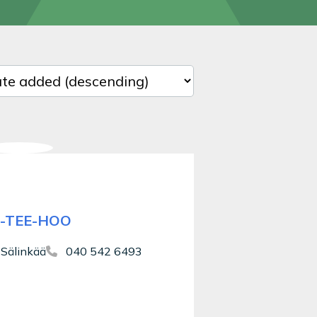
 results
-TEE-HOO
 Sälinkää
040 542 6493