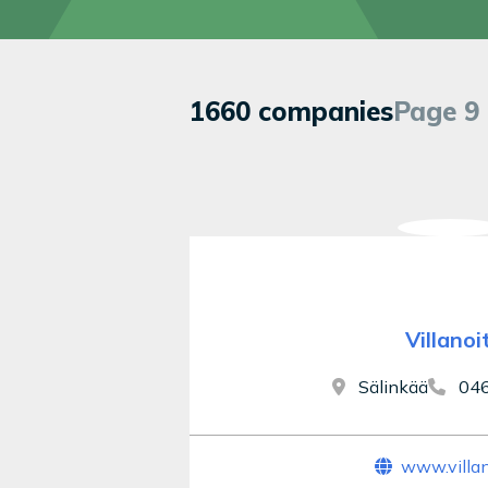
1660 companies
Page 9 
Villanoi
Sälinkää
046
www.villano