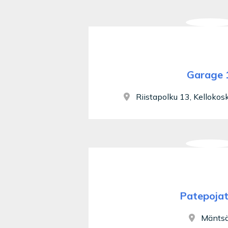
Garage 
Riistapolku 13, Kellokosk
Patepoja
Mäntsä