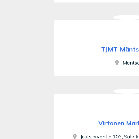
TJMT-Mänts
Mäntsä
Virtanen Mar
Joutsjärventie 103, Sälin