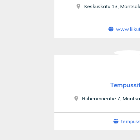
Keskuskatu 13, Mäntsäl
www.liikute
Tempussi
Riihenmäentie 7, Mäntsä
tempussi