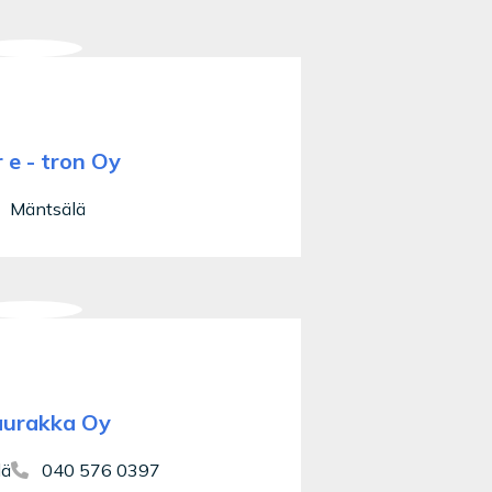
 e - tron Oy
Mäntsälä
urakka Oy
lä
040 576 0397