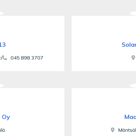
13
Solar
i
045 898 3707
t Oy
Maa
lä
Mäntsä