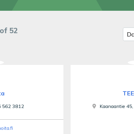
Sort
of 52
ta
TEE
 562 3812
Kaanaantie 45,
ita.fi