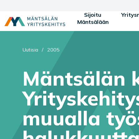
Siirry sisältöön
Sijoitu
Yritys
Mäntsälään
Olet tässä:
Uutisia
/
2005
Mäntsälän k
Yrityskehity
muualla työ
halukkuutta