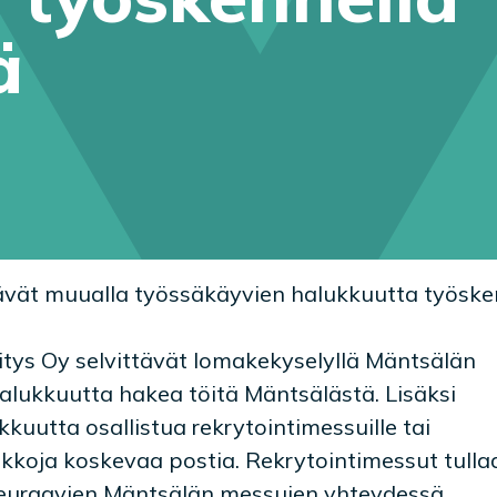
ä
ttävät muualla työssäkäyvien halukkuutta työske
itys Oy selvittävät lomakekyselyllä Mäntsälän
alukkuutta hakea töitä Mäntsälästä. Lisäksi
kkuutta osallistua rekrytointimessuille tai
kkoja koskevaa postia. Rekrytointimessut tulla
seuraavien Mäntsälän messujen yhteydessä