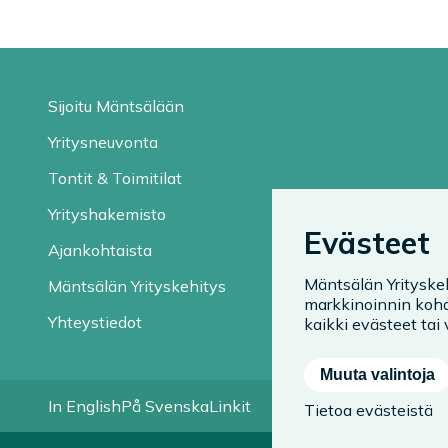
Sijoitu Mäntsälään
Yritysneuvonta
Tontit & Toimitilat
Yrityshakemisto
Evästeet
Ajankohtaista
Mäntsälän Yrityske
Mäntsälän Yrityskehitys
markkinoinnin kohd
Yhteystiedot
kaikki evästeet tai v
Muuta valintoja
In English
På Svenska
Linkit
Tietoa evästeistä