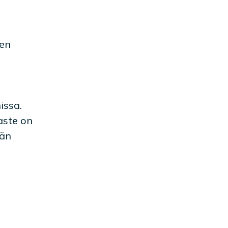
een
issa.
aste on
län
ä