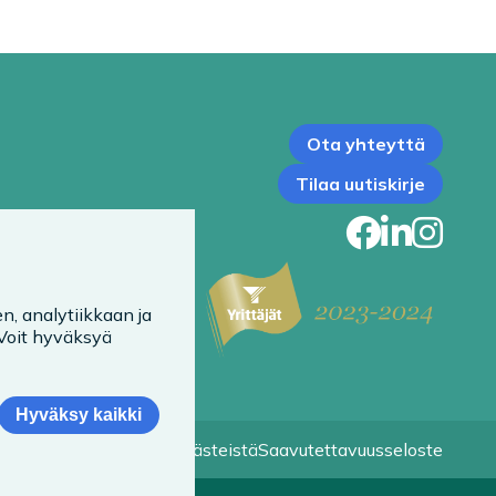
Ota yhteyttä
Tilaa uutiskirje
Faceb
Link
In
n, analytiikkaan ja
 Voit hyväksyä
Hyväksy kaikki
Tietoa evästeistä
Saavutettavuusseloste