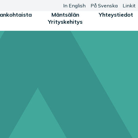
In English
På Svenska
Linkit
jankohtaista
Mäntsälän
Yhteystiedot
Yrityskehitys