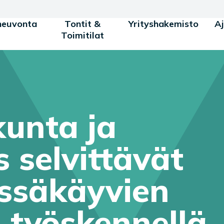
neuvonta
Tontit &
Yrityshakemisto
A
Toimitilat
unta ja
s selvittävät
ssäkäyvien
 työskennellä