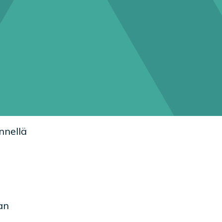
nnellä
an