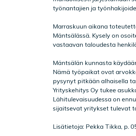
työnantajien ja työnhakijoid
Marraskuun aikana toteutett
Mäntsälässä. Kysely on osoite
vastaavan taloudesta henkilö
Mäntsälän kunnasta käydään 
Nämä työpaikat ovat arvokka
pysynyt pitkään alhaisella t
Yrityskehitys Oy tukee asukk
Lähitulevaisuudessa on ennu
sijaitsevat yritykset tuleva
Lisätietoja: Pekka Tikka, p. 