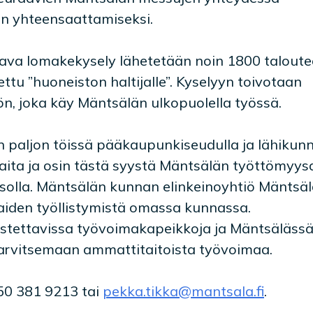
en yhteensaattamiseksi.
ava lomakekysely lähetetään noin 1800 talout
ttu ”huoneiston haltijalle”. Kyselyyn toivotaan
n, joka käy Mäntsälän ulkopuolella työssä.
paljon töissä pääkaupunkiseudulla ja lähikunn
ita ja osin tästä syystä Mäntsälän työttömyys
asolla. Mäntsälän kunnan elinkeinoyhtiö Mäntsä
aiden työllistymistä omassa kunnassa.
stettavissa työvoimakapeikkoja ja Mäntsäläss
t tarvitsemaan ammattitaitoista työvoimaa.
050 381 9213 tai
pekka.tikka@mantsala.fi
.