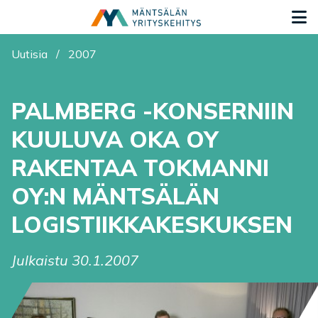
Siirry sisältöön
S
Olet tässä:
Uutisia
/
2007
PALMBERG -KONSERNIIN
KUULUVA OKA OY
RAKENTAA TOKMANNI
OY:N MÄNTSÄLÄN
LOGISTIIKKAKESKUKSEN
Julkaistu 30.1.2007