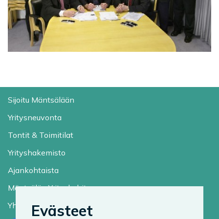
Sijoitu Mäntsälään
Yritysneuvonta
Tontit & Toimitilat
Yrityshakemisto
Ajankohtaista
Mäntsälän Yrityskehitys
Yhteystiedot
Evästeet