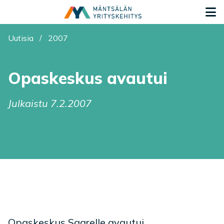
Siirry sisältöön
S
Olet tässä:
Uutisia
/
2007
Opaskeskus avautui
Julkaistu 7.2.2007
Opaskeskus Saarelle avautui