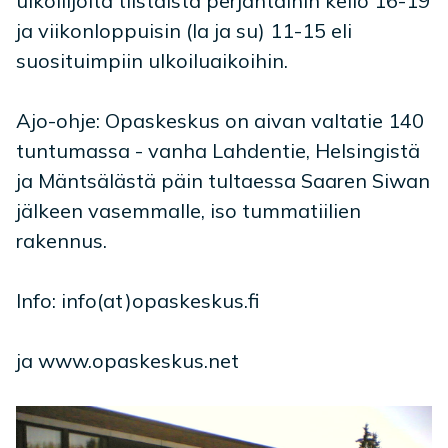
ulkoilijoita tiistaista perjantaihin kello 16-19
ja viikonloppuisin (la ja su) 11-15 eli
suosituimpiin ulkoiluaikoihin.
Ajo-ohje: Opaskeskus on aivan valtatie 140
tuntumassa - vanha Lahdentie, Helsingistä
ja Mäntsälästä päin tultaessa Saaren Siwan
jälkeen vasemmalle, iso tummatiilien
rakennus.
Info: info(at)opaskeskus.fi
ja www.opaskeskus.net