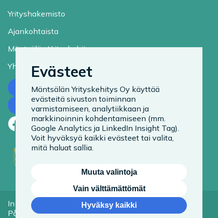
Yrityshakemisto
Ajankohtaista
Mäntsälän Yrityskehitys
Yhteystiedot
Evästeet
Ota yhteyttä
Mäntsälän Yrityskehitys Oy käyttää
evästeitä sivuston toiminnan
Tilaa uutiskirje
varmistamiseen, analytiikkaan ja
markkinoinnin kohdentamiseen (mm.
Facebook
LinkedIn
Instagram
Google Analytics ja LinkedIn Insight Tag).
Voit hyväksyä kaikki evästeet tai valita,
mitä haluat sallia.
Muuta valintoja
Vain välttämättömät
In English
Tietoa evästeistä
Hyväksy kaikki
På Svenska
Saavutettavuusseloste