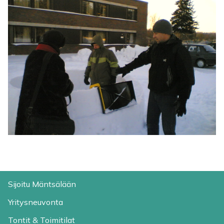
Sijoitu Mäntsälään
Yritysneuvonta
Tontit & Toimitilat