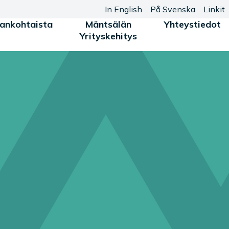
In English
På Svenska
Linkit
jankohtaista
Mäntsälän
Yhteystiedot
Yrityskehitys