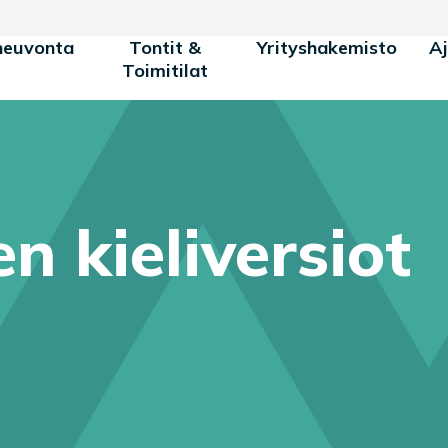
neuvonta
Tontit &
Yrityshakemisto
A
Toimitilat
n kieliversiot