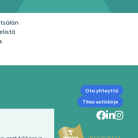
ntsälän
elistä
.
Ota yhteyttä
Tilaa uutiskirje
Faceb
Link
In