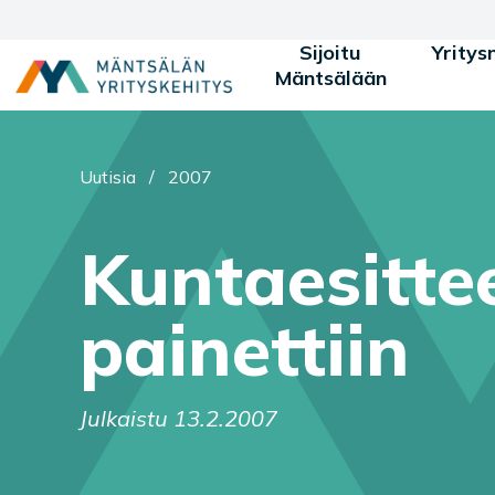
Siirry sisältöön
Sijoitu
Yritys
Mäntsälään
Olet tässä:
Uutisia
/
2007
Kuntaesittee
painettiin
Julkaistu 13.2.2007