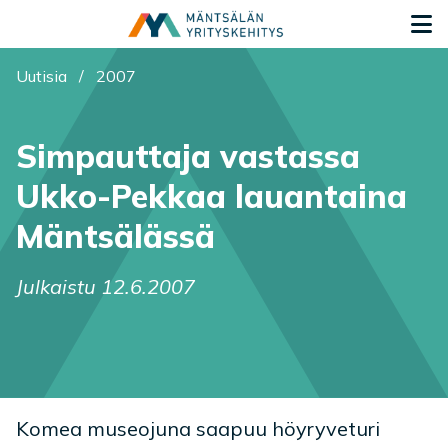
Siirry sisältöön
S
Olet tässä:
Uutisia
/
2007
Simpauttaja vastassa
Ukko-Pekkaa lauantaina
Mäntsälässä
Julkaistu 12.6.2007
Komea museojuna saapuu höyryveturi