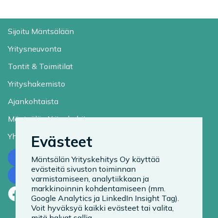
Sijoitu Mäntsälään
Yritysneuvonta
Tontit & Toimitilat
Yrityshakemisto
Ajankohtaista
Mäntsälän Yrityskehitys
Yhteystiedot
Evästeet
Ota yhteyttä
Mäntsälän Yrityskehitys Oy käyttää
evästeitä sivuston toiminnan
Tilaa uutiskirje
varmistamiseen, analytiikkaan ja
markkinoinnin kohdentamiseen (mm.
Facebook
LinkedIn
Instagram
Google Analytics ja LinkedIn Insight Tag).
Voit hyväksyä kaikki evästeet tai valita,
mitä haluat sallia.