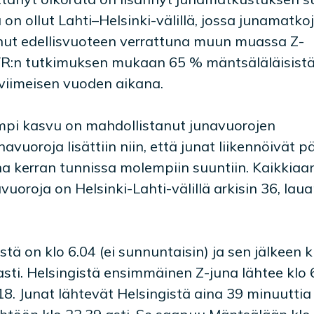
 on ollut Lahti–Helsinki-välillä, jossa junamatko
unut edellisvuoteen verrattuna muun muassa Z-
 VR:n tutkimuksen mukaan 65 % mäntsäläläisist
viimeisen vuoden aikana.
pi kasvu on mahdollistanut junavuorojen
avuoroja lisättiin niin, että junat liikennöivät pä
na kerran tunnissa molempiin suuntiin. Kaikkiaa
oroja on Helsinki-Lahti-välillä arkisin 36, laua
 on klo 6.04 (ei sunnuntaisin) ja sen jälkeen k
asti. Helsingistä ensimmäinen Z-juna lähtee klo 6
. Junat lähtevät Helsingistä aina 39 minuuttia 