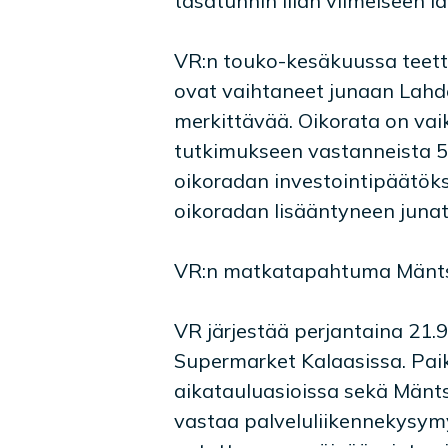
tasatunnin illan viimeiseen l
VR:n touko-kesäkuussa teett
ovat vaihtaneet junaan Lahden
merkittävää. Oikorata on vai
tutkimukseen vastanneista 5
oikoradan investointipäätöks
oikoradan lisääntyneen juna
VR:n matkatapahtuma Mänt
VR järjestää perjantaina 21.
Supermarket Kalaasissa. Pai
aikatauluasioissa sekä Mänts
vastaa palveluliikennekysymy