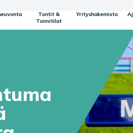
neuvonta
Tontit &
Yrityshakemisto
A
Toimitilat
htuma
ä
ta