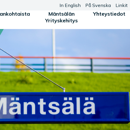
In English
På Svenska
Linkit
jankohtaista
Mäntsälän
Yhteystiedot
Yrityskehitys