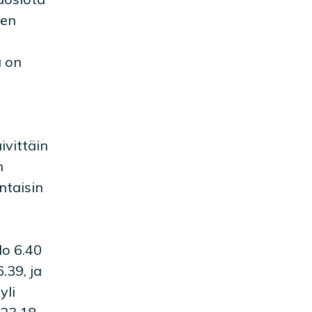
jen
ä on
ivittäin
n
ntaisin
lo 6.40
.39, ja
yli