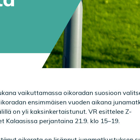
mukana vaikuttamassa oikoradan suosioon valits
 Oikoradan ensimmäisen vuoden aikana junamat
illä on yli kaksinkertaistunut. VR esittelee Z-
t Kalaasissa perjantaina 21.9. klo 15–19.
tänyt oikorata on lisännyt junamatkustuksen s