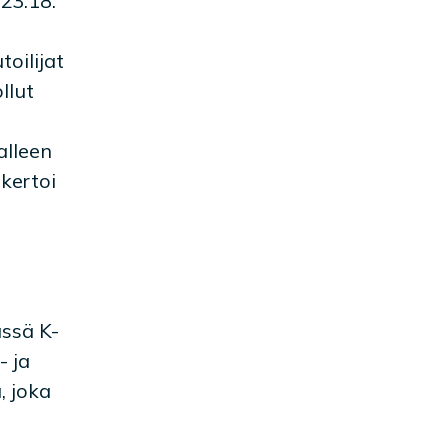
23.18.
oilijat
llut
alleen
kertoi
ässä K-
- ja
, joka