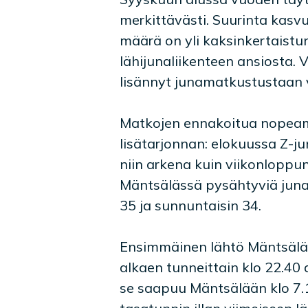
merkittävästi. Suurinta kasvu
määrä on yli kaksinkertaist
lähijunaliikenteen ansiosta.
lisännyt junamatkustustaan 
Matkojen ennakoitua nopeam
lisätarjonnan: elokuussa Z-jun
niin arkena kuin viikonloppu
Mäntsälässä pysähtyviä junavu
35 ja sunnuntaisin 34.
Ensimmäinen lähtö Mäntsälästä
alkaen tunneittain klo 22.40 
se saapuu Mäntsälään klo 7.18