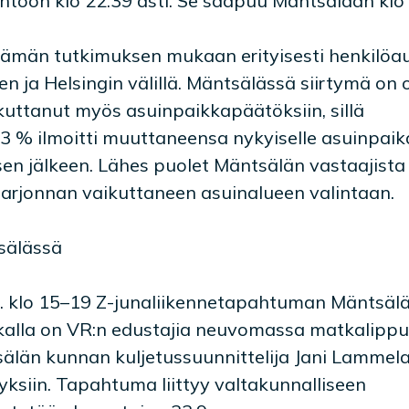
ähtöön klo 22.39 asti. Se saapuu Mäntsälään klo 
ämän tutkimuksen mukaan erityisesti henkilöaut
 ja Helsingin välillä. Mäntsälässä siirtymä on o
kuttanut myös asuinpaikkapäätöksiin, sillä
3 % ilmoitti muuttaneensa nykyiselle asuinpaik
en jälkeen. Lähes puolet Mäntsälän vastaajista 
tarjonnan vaikuttaneen asuinalueen valintaan.
sälässä
9. klo 15–19 Z-junaliikennetapahtuman Mäntsäl
kalla on VR:n edustajia neuvomassa matkalippu
älän kunnan kuljetussuunnittelija Jani Lammela
ksiin. Tapahtuma liittyy valtakunnalliseen