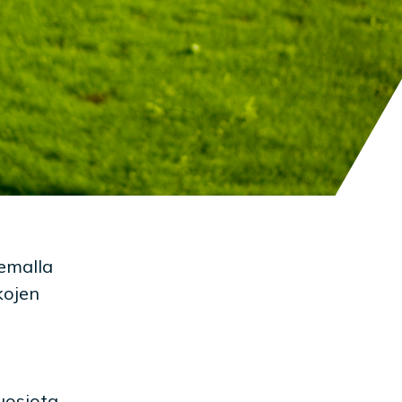
emalla
kojen
uosiota