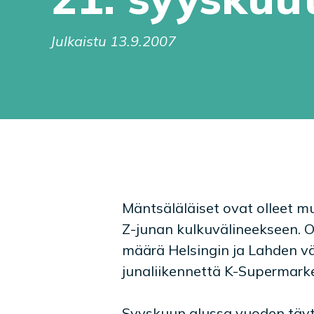
Julkaistu 13.9.2007
Mäntsäläläiset ovat olleet 
Z-junan kulkuvälineekseen.
määrä Helsingin ja Lahden väl
junaliikennettä K-Supermarke
Syyskuun alussa vuoden täyt