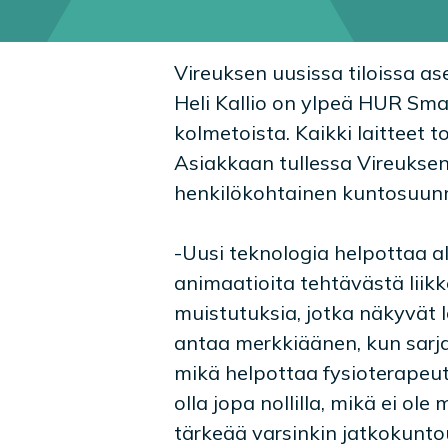
Vireuksen uusissa tiloissa as
Heli Kallio on ylpeä HUR Smart
kolmetoista. Kaikki laitteet t
Asiakkaan tullessa Vireuksen
henkilökohtainen kuntosuunn
-Uusi teknologia helpottaa a
animaatioita tehtävästä liikke
muistutuksia, jotka näkyvät l
antaa merkkiäänen, kun sarja 
mikä helpottaa fysioterapeut
olla jopa nollilla, mikä ei ol
tärkeää varsinkin jatkokunto