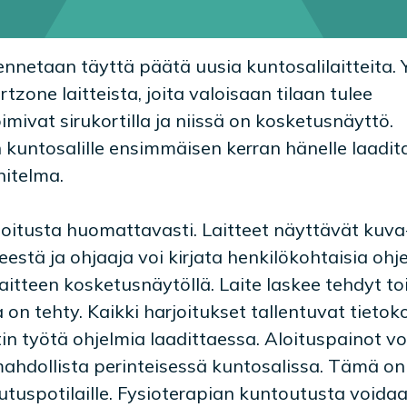
ennetaan täyttä päätä uusia kuntosalilaitteita. Y
zone laitteista, joita valoisaan tilaan tulee
oimivat sirukortilla ja niissä on kosketusnäyttö.
 kuntosalille ensimmäisen kerran hänelle laadi
itelma.
loitusta huomattavasti. Laitteet näyttävät kuva
estä ja ohjaaja voi kirjata henkilökohtaisia ohje
aitteen kosketusnäytöllä. Laite laskee tehdyt toi
on tehty. Kaikki harjoitukset tallentuvat tietoko
in työtä ohjelmia laadittaessa. Aloituspainot vo
e mahdollista perinteisessä kuntosalissa. Tämä on
utuspotilaille. Fysioterapian kuntoutusta voida