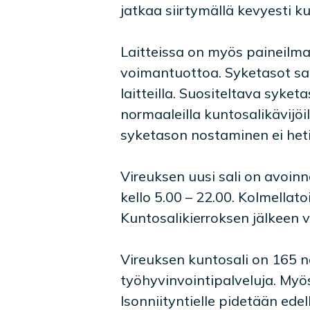
jatkaa siirtymällä kevyesti ku
Laitteissa on myös paineilm
voimantuottoa. Syketasot sa
laitteilla. Suositeltava syk
normaaleilla kuntosalikävijöi
syketason nostaminen ei heti 
Vireuksen uusi sali on avoinna
kello 5.00 – 22.00. Kolmellatoi
Kuntosalikierroksen jälkeen v
Vireuksen kuntosali on 165 ne
työhyvinvointipalveluja. Myö
Isonniityntielle pidetään ede