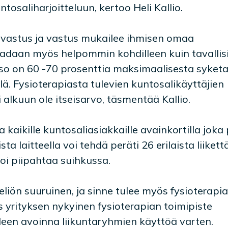
ntosaliharjoitteluun, kertoo Heli Kallio.
avastus ja vastus mukailee ihmisen omaa
adaan myös helpommin kohdilleen kuin tavallisi
etaso on 60 -70 prosenttia maksimaalisesta syket
llä. Fysioterapiasta tulevien kuntosalikäyttäjien
alkuun ole itseisarvo, täsmentää Kallio.
 kaikille kuntosaliasiakkaille avainkortilla joka
sta laitteella voi tehdä peräti 26 erilaista liikettä
oi piipahtaa suihkussa.
liön suuruinen, ja sinne tulee myös fysioterapia
s yrityksen nykyinen fysioterapian toimipiste
lleen avoinna liikuntaryhmien käyttöä varten.