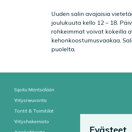
Uuden salin avajaisia viete
joulukuuta kello 12 – 18. Päiv
rohkeimmat voivat kokeilla a
kehonkoostumusvaakaa. Sali o
puolelta.
Sijoitu Mäntsälään
Yritysneuvonta
Tontit & Toimitilat
Yrityshakemisto
Evästeet