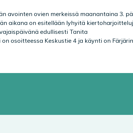
tään avointen ovien merkeissä maanantaina 3. p
än aikana on esitellään lyhyitä kiertoharjoitteluj
vajaispäivänä edullisesti Tanita
n osoitteessa Keskustie 4 ja käynti on Färjärin