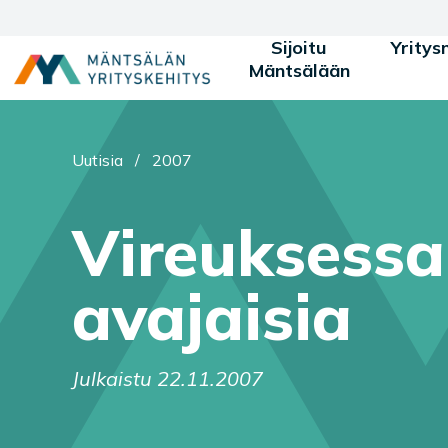
Siirry sisältöön
Sijoitu
Yritys
Mäntsälään
Olet tässä:
Uutisia
/
2007
Vireuksessa
avajaisia
Julkaistu 22.11.2007