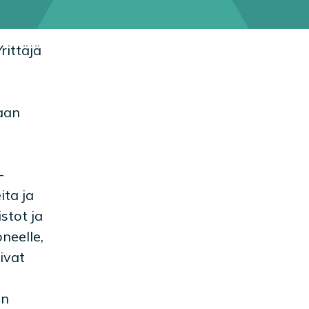
rittäjä
taan
-
ita ja
stot ja
neelle,
ivat
an