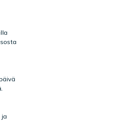
lla
asosta
 päivä
.
 ja