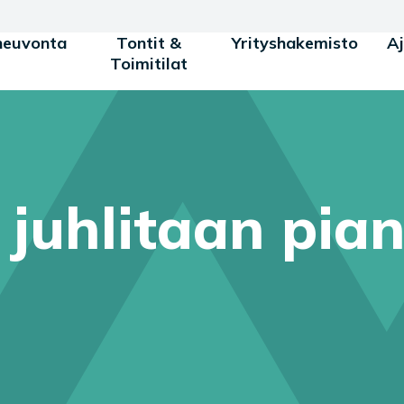
neuvonta
Tontit &
Yrityshakemisto
A
Toimitilat
 juhlitaan pia