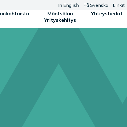
In English
På Svenska
Linkit
jankohtaista
Mäntsälän
Yhteystiedot
Yrityskehitys
n