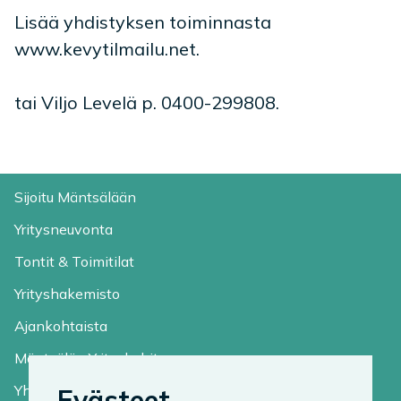
Lisää yhdistyksen toiminnasta
www.kevytilmailu.net.
tai Viljo Levelä p. 0400-299808.
Sijoitu Mäntsälään
Yritysneuvonta
Tontit & Toimitilat
Yrityshakemisto
Ajankohtaista
Mäntsälän Yrityskehitys
Yhteystiedot
Evästeet