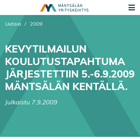
Siirry sisältöön
S
Olet tässä:
Uutisia
/
2009
KEVYTILMAILUN
KOULUTUSTAPAHTUMA
JÄRJESTETTIIN 5.-6.9.2009
MÄNTSÄLÄN KENTÄLLÄ.
Julkaistu 7.9.2009