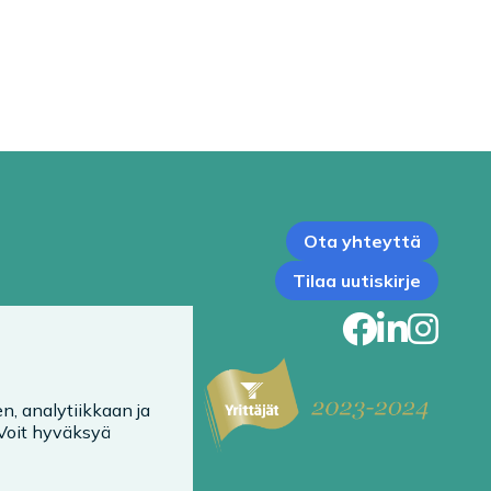
Ota yhteyttä
Tilaa uutiskirje
Faceb
Link
In
n, analytiikkaan ja
 Voit hyväksyä