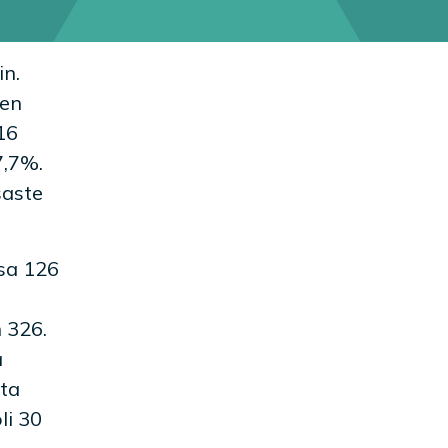
n.
den
16
7,7%.
saste
sa 126
 326.
a
tta
li 30