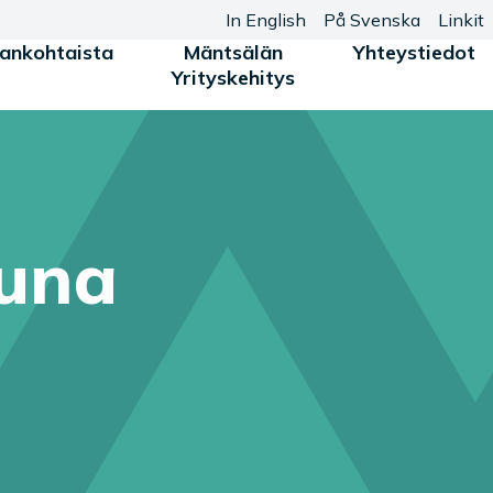
In English
På Svenska
Linkit
jankohtaista
Mäntsälän
Yhteystiedot
Yrityskehitys
tuna