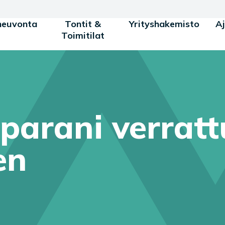
neuvonta
Tontit &
Yrityshakemisto
A
Toimitilat
parani verrat
en