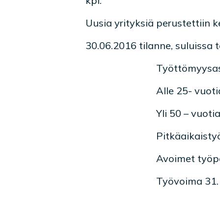
kpl.
Uusia yrityksiä perustettii
30.06.2016 tilanne, suluissa
Työttömyysas
Alle 25- vuoti
Yli 50 – vuoti
Pitkäaikaisty
Avoimet työpa
Työvoima 31.1