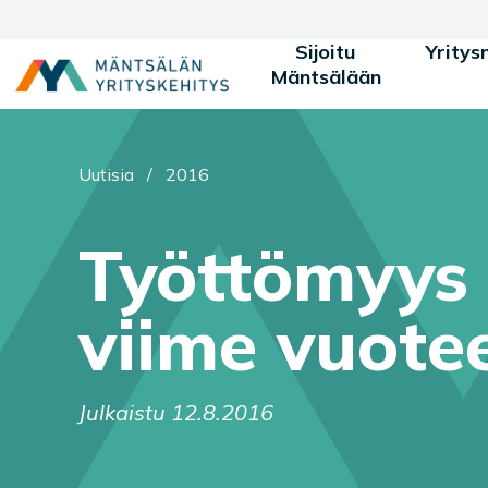
Siirry sisältöön
Sijoitu
Yritys
Mäntsälään
Olet tässä:
Uutisia
/
2016
Työttömyys 
viime vuote
Julkaistu 12.8.2016