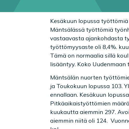
Kesäkuun lopussa työttömiä 
Mäntsälässä työttömiä työnh
vastaavasta ajankohdasta ty
työttömyysaste oli 8,4%. ku
Tämä on normaalia sillä kou
lisääntyy. Koko Uudenmaan t
Mäntsälän nuorten työttömie
ja Toukokuun lopussa 103. Y
ennallaan. Kesäkuun lopussa
Pitkäaikaistyöttömien määrä 
kuukautta aiemmin 297. Avoi
aiemmin niitä oli 124. Vuon