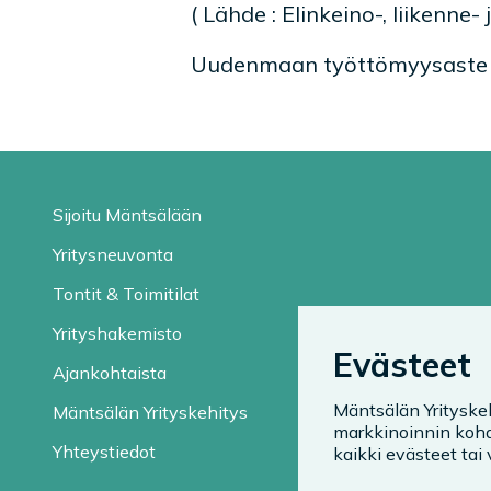
( Lähde : Elinkeino-, liikenne
Uudenmaan työttömyysaste 3
Sijoitu Mäntsälään
Yritysneuvonta
Tontit & Toimitilat
Yrityshakemisto
Evästeet
Ajankohtaista
Mäntsälän Yrityske
Mäntsälän Yrityskehitys
markkinoinnin kohd
Yhteystiedot
kaikki evästeet tai v