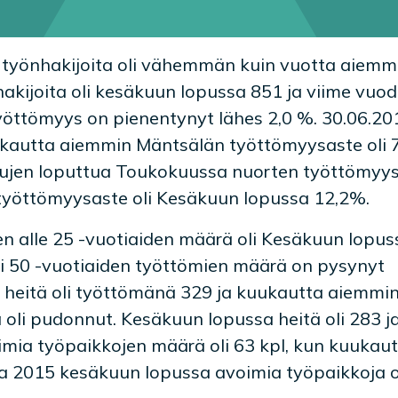
työnhakijoita oli vähemmän kuin vuotta aiemmi
akijoita oli kesäkuun lopussa 851 ja viime vuo
öttömyys on pienentynyt lähes 2,0 %. 30.06.20
ukautta aiemmin Mäntsälän työttömyysaste oli 
lujen loputtua Toukokuussa nuorten työttömyy
yöttömyysaste oli Kesäkuun lopussa 12,2%.
n alle 25 -vuotiaiden määrä oli Kesäkuun lopus
li 50 -vuotiaiden työttömien määrä on pysynyt
 heitä oli työttömänä 329 ja kuukautta aiemmin
oli pudonnut. Kesäkuun lopussa heitä oli 283 j
mia työpaikkojen määrä oli 63 kpl, kun kuukau
na 2015 kesäkuun lopussa avoimia työpaikkoja o