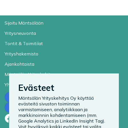
Sijoitu Mäntsälään
Yritysneuvonta
Tontit & Toimitilat
Yrityshakemisto
Ajankohtaista
Mäntsälän Yrityskehitys
Yhteystiedot
Evästeet
Ota yhteyttä
Mäntsälän Yrityskehitys Oy käyttää
evästeitä sivuston toiminnan
Tilaa uutiskirje
varmistamiseen, analytiikkaan ja
markkinoinnin kohdentamiseen (mm.
Facebook
LinkedIn
Instagram
Google Analytics ja LinkedIn Insight Tag).
Voit hyväksyä kaikki evästeet tai valita,