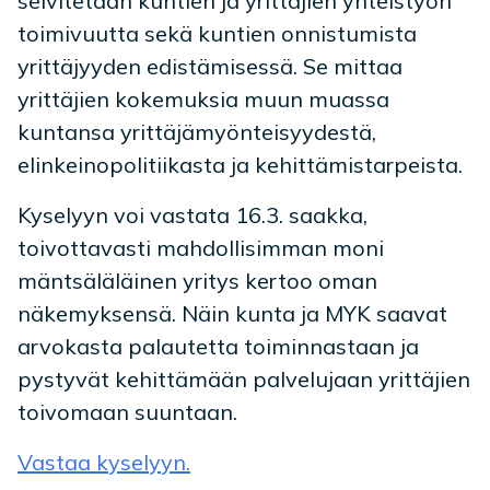
selvitetään kuntien ja yrittäjien yhteistyön
toimivuutta sekä kuntien onnistumista
yrittäjyyden edistämisessä. Se mittaa
yrittäjien kokemuksia muun muassa
kuntansa yrittäjämyönteisyydestä,
elinkeinopolitiikasta ja kehittämistarpeista.
Kyselyyn voi vastata 16.3. saakka,
toivottavasti mahdollisimman moni
mäntsäläläinen yritys kertoo oman
näkemyksensä. Näin kunta ja MYK saavat
arvokasta palautetta toiminnastaan ja
pystyvät kehittämään palvelujaan yrittäjien
toivomaan suuntaan.
Vastaa kyselyyn.