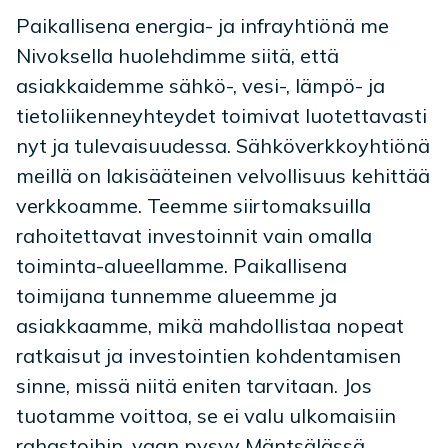
Paikallisena energia- ja infrayhtiönä me
Nivoksella huolehdimme siitä, että
asiakkaidemme sähkö-, vesi-, lämpö- ja
tietoliikenneyhteydet toimivat luotettavasti
nyt ja tulevaisuudessa. Sähköverkkoyhtiönä
meillä on lakisääteinen velvollisuus kehittää
verkkoamme. Teemme siirtomaksuilla
rahoitettavat investoinnit vain omalla
toiminta-alueellamme. Paikallisena
toimijana tunnemme alueemme ja
asiakkaamme, mikä mahdollistaa nopeat
ratkaisut ja investointien kohdentamisen
sinne, missä niitä eniten tarvitaan. Jos
tuotamme voittoa, se ei valu ulkomaisiin
rahastoihin, vaan pysyy Mäntsälässä.