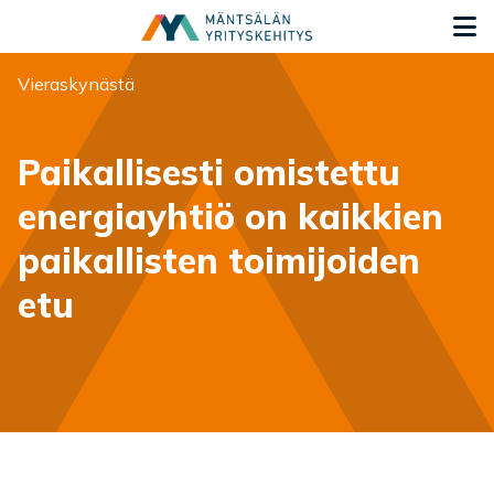
Siirry sisältöön
S
Olet tässä:
Vieraskynästä
Paikallisesti omistettu
energiayhtiö on kaikkien
paikallisten toimijoiden
etu