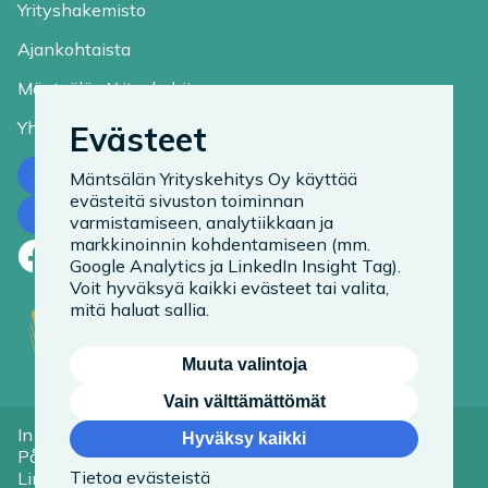
Yrityshakemisto
Ajankohtaista
Mäntsälän Yrityskehitys
Yhteystiedot
Evästeet
Ota yhteyttä
Mäntsälän Yrityskehitys Oy käyttää
evästeitä sivuston toiminnan
Tilaa uutiskirje
varmistamiseen, analytiikkaan ja
markkinoinnin kohdentamiseen (mm.
Facebook
LinkedIn
Instagram
Google Analytics ja LinkedIn Insight Tag).
Voit hyväksyä kaikki evästeet tai valita,
mitä haluat sallia.
Muuta valintoja
Vain välttämättömät
In English
Tietoa evästeistä
Hyväksy kaikki
På Svenska
Saavutettavuusseloste
Tietoa evästeistä
Linkit