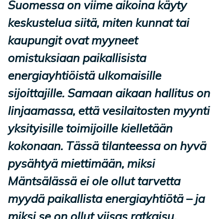
Suomessa on viime aikoina käyty
keskustelua siitä, miten kunnat tai
kaupungit ovat myyneet
omistuksiaan paikallisista
energiayhtiöistä ulkomaisille
sijoittajille. Samaan aikaan hallitus on
linjaamassa, että vesilaitosten myynti
yksityisille toimijoille kielletään
kokonaan. Tässä tilanteessa on hyvä
pysähtyä miettimään, miksi
Mäntsälässä ei ole ollut tarvetta
myydä paikallista energiayhtiötä – ja
miksi se on ollut viisas ratkaisu.