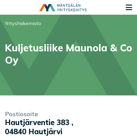
Siirry sisältöön
S
Olet tässä:
Yrityshakemisto
Kuljetusliike Maunola & Co
Oy
Yrityksen tiedot
Palvelukuvaus
Postiosoite
Hautjärventie 383
,
04840
Hautjärvi