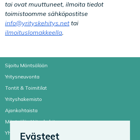
tai ovat muuttuneet, ilmoita tiedot
toimistoomme sähköpostitse
info@yrityskehitys.net
tai
ilmoituslomakkeella
.
Sijoitu Mäntsälään
Yritysneuvonta
Tontit & Toimitilat
Yrityshakemisto
Ajankohtaista
Mäntsälän Yrityskehitys
Yhteystiedot
Evästeet