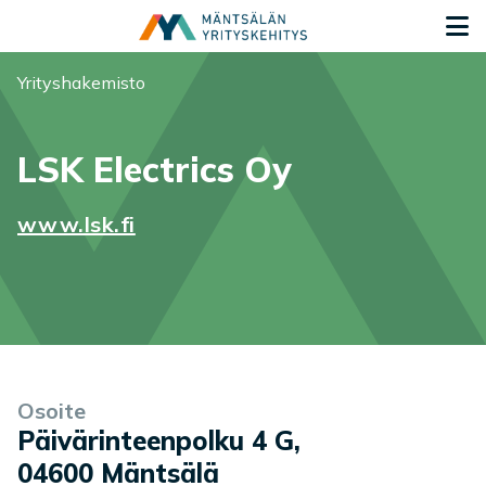
Siirry sisältöön
S
Olet tässä:
Yrityshakemisto
LSK Electrics Oy
www.lsk.fi
Yrityksen tiedot
Palvelukuvaus
Osoite
Päivärinteenpolku 4 G
,
04600
Mäntsälä