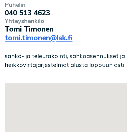
Puhelin
040 513 4623
Yhteyshenkilö
Tomi Timonen
tomi.timonen@lsk.fi
sähkö- ja teleurakointi, sähköasennukset ja
heikkovirtajärjestelmät alusta loppuun asti.
Toimipaikan sijainti kartalla