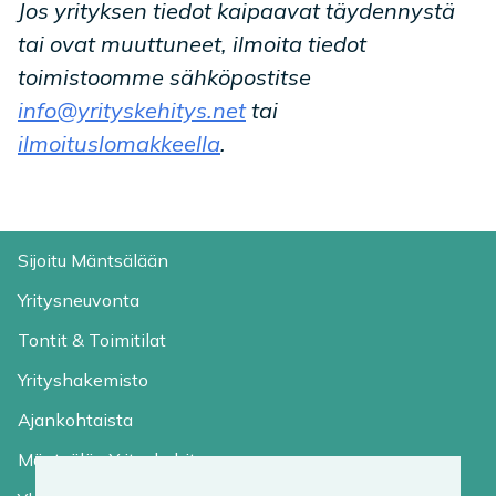
Jos yrityksen tiedot kaipaavat täydennystä
tai ovat muuttuneet, ilmoita tiedot
toimistoomme sähköpostitse
info@yrityskehitys.net
tai
ilmoituslomakkeella
.
Sijoitu Mäntsälään
Yritysneuvonta
Tontit & Toimitilat
Yrityshakemisto
Ajankohtaista
Mäntsälän Yrityskehitys