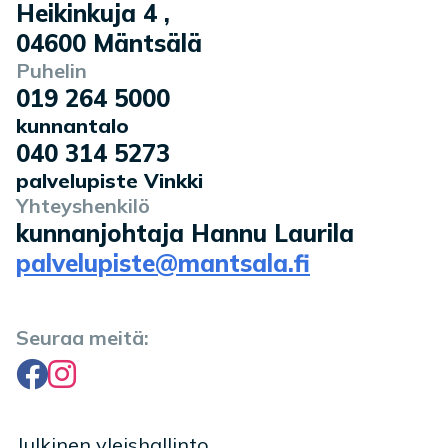
Heikinkuja 4
,
04600
Mäntsälä
Puhelin
019 264 5000
kunnantalo
040 314 5273
palvelupiste Vinkki
Yhteyshenkilö
kunnanjohtaja Hannu Laurila
palvelupiste@mantsala.fi
Seuraa meitä:
Facebook
Instagram
Julkinen yleishallinto