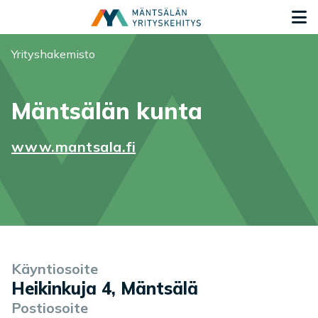
Siirry sisältöön
S
Olet tässä:
Yrityshakemisto
Mäntsälän kunta
www.mantsala.fi
Yrityksen tiedot
Palvelukuvaus
Käyntiosoite
Heikinkuja 4, Mäntsälä
Postiosoite