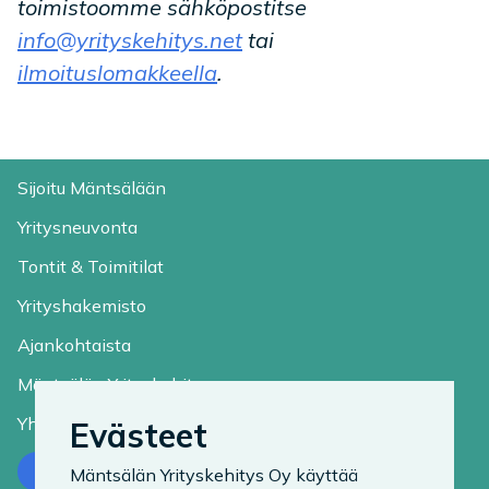
toimistoomme sähköpostitse
info@yrityskehitys.net
tai
ilmoituslomakkeella
.
Sijoitu Mäntsälään
Yritysneuvonta
Tontit & Toimitilat
Yrityshakemisto
Ajankohtaista
Mäntsälän Yrityskehitys
Yhteystiedot
Evästeet
Ota yhteyttä
Mäntsälän Yrityskehitys Oy käyttää