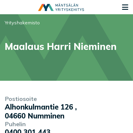
Siirry sisältöön
S
Olet tässä:
Yrityshakemisto
Maalaus Harri Nieminen
Yrityksen tiedot
Palvelukuvaus
Postiosoite
Alhonkulmantie 126
,
04660
Numminen
Puhelin
0400 301 443