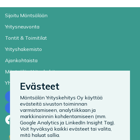
Sijoitu Mäntsälään
Yritysneuvonta
Tontit & Toimitilat
Yrityshakemisto
Ajankohtaista
Mäntsälän Yrityskehitys
Yhteystiedot
Evästeet
Ota yhteyttä
Mäntsälän Yrityskehitys Oy käyttää
evästeitä sivuston toiminnan
Tilaa uutiskirje
varmistamiseen, analytiikkaan ja
markkinoinnin kohdentamiseen (mm.
Facebook
LinkedIn
Instagram
Google Analytics ja LinkedIn Insight Tag).
Voit hyväksyä kaikki evästeet tai valita,
mitä haluat sallia.