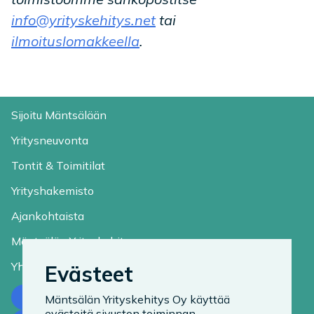
info@yrityskehitys.net
tai
ilmoituslomakkeella
.
Sijoitu Mäntsälään
Yritysneuvonta
Tontit & Toimitilat
Yrityshakemisto
Ajankohtaista
Mäntsälän Yrityskehitys
Yhteystiedot
Evästeet
Ota yhteyttä
Mäntsälän Yrityskehitys Oy käyttää
evästeitä sivuston toiminnan