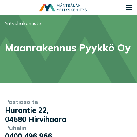
Siirry sisältöön
S
Olet tässä:
Yrityshakemisto
Maanrakennus Pyykkö Oy
Yrityksen tiedot
Palvelukuvaus
Postiosoite
Hurantie 22
,
04680
Hirvihaara
Puhelin
0400 496 966