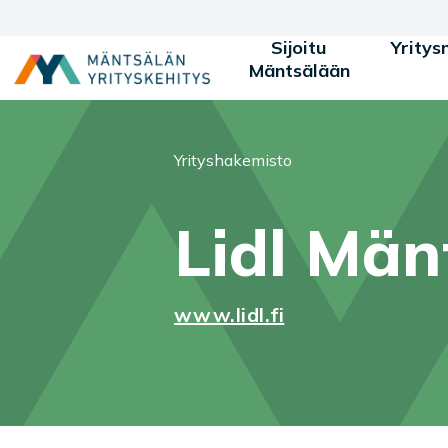
Siirry sisältöön
Sijoitu
Yritys
Mäntsälään
Olet tässä:
Yrityshakemisto
Lidl Män
www.lidl.fi