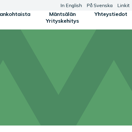
In English
På Svenska
Linkit
jankohtaista
Mäntsälän
Yhteystiedot
Yrityskehitys