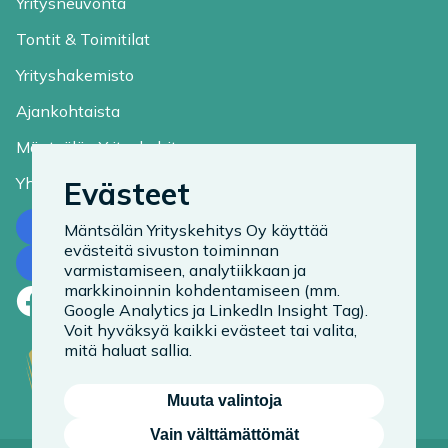
Yritysneuvonta
Tontit & Toimitilat
Yrityshakemisto
Ajankohtaista
Mäntsälän Yrityskehitys
Yhteystiedot
Evästeet
Ota yhteyttä
Mäntsälän Yrityskehitys Oy käyttää
evästeitä sivuston toiminnan
Tilaa uutiskirje
varmistamiseen, analytiikkaan ja
markkinoinnin kohdentamiseen (mm.
Facebook
LinkedIn
Instagram
Google Analytics ja LinkedIn Insight Tag).
Voit hyväksyä kaikki evästeet tai valita,
mitä haluat sallia.
Muuta valintoja
Vain välttämättömät