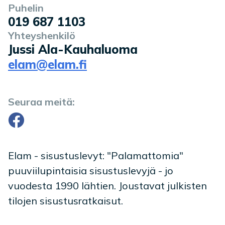
Puhelin
019 687 1103
Yhteyshenkilö
Jussi Ala-Kauhaluoma
elam@elam.fi
Seuraa meitä:
Facebook
Elam - sisustuslevyt: "Palamattomia"
puuviilupintaisia sisustuslevyjä - jo
vuodesta 1990 lähtien. Joustavat julkisten
tilojen sisustusratkaisut.