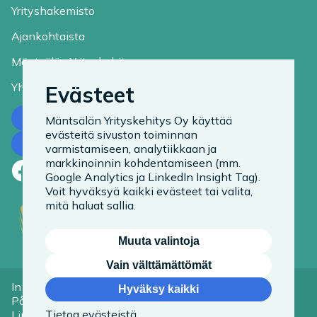
Yrityshakemisto
Ajankohtaista
Mäntsälän Yrityskehitys
Yhteystiedot
Evästeet
Ota yhteyttä
Mäntsälän Yrityskehitys Oy käyttää
evästeitä sivuston toiminnan
Tilaa uutiskirje
varmistamiseen, analytiikkaan ja
markkinoinnin kohdentamiseen (mm.
Facebook
LinkedIn
Instagram
Google Analytics ja LinkedIn Insight Tag).
Voit hyväksyä kaikki evästeet tai valita,
mitä haluat sallia.
Muuta valintoja
Vain välttämättömät
In English
Tietoa evästeistä
Hyväksy kaikki
På Svenska
Saavutettavuusseloste
Tietoa evästeistä
Linkit