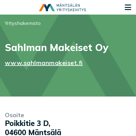
Siirry sisältöön
S
Olet tässä:
Yrityshakemisto
Sahlman Makeiset Oy
www.sahlmanmakeiset.fi
Yrityksen tiedot
Palvelukuvaus
Osoite
Poikkitie 3 D
,
04600
Mäntsälä