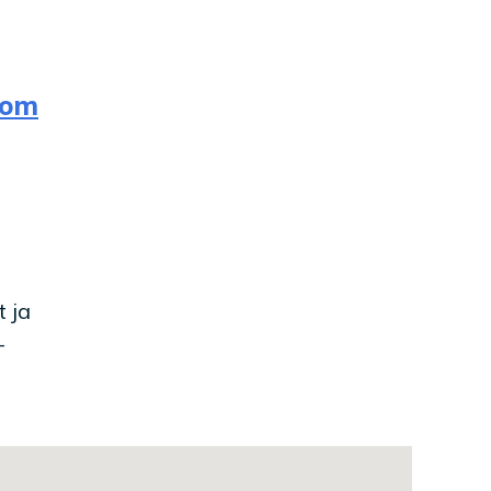
com
 ja
-