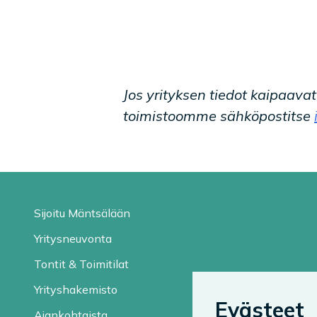
Jos yrityksen tiedot kaipaava
toimistoomme sähköpostitse
Sijoitu Mäntsälään
Yritysneuvonta
Tontit & Toimitilat
Yrityshakemisto
Evästeet
Ajankohtaista