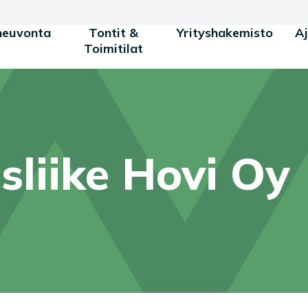
neuvonta
Tontit &
Yrityshakemisto
A
Toimitilat
liike Hovi Oy