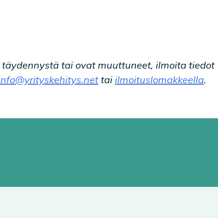
t täydennystä tai ovat muuttuneet, ilmoita tiedot
info@yrityskehitys.net
tai
ilmoituslomakkeella
.