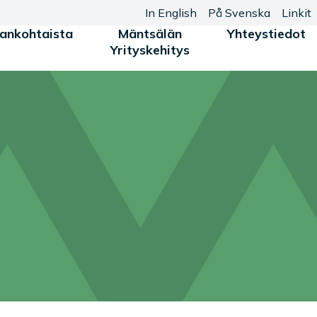
In English
På Svenska
Linkit
jankohtaista
Mäntsälän
Yhteystiedot
Yrityskehitys