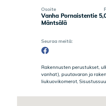
Osoite
Yrityksen tiedot
Palvelukuvaus
Vanha Pornaistentie 5
,
Mäntsälä
Seuraa meitä:
Facebook
Rakennusten perustukset, ulk
vanhat), puutavaran ja raken
liukuovikomerot, Sisustussuu
Toimipaikan sijainti kartal