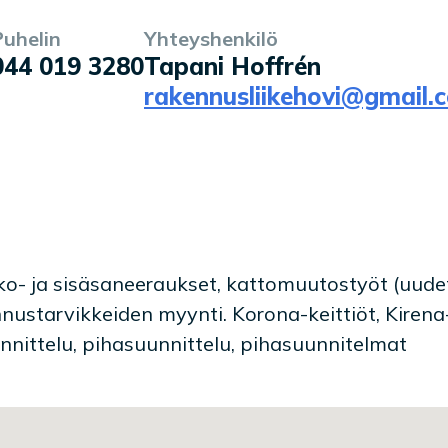
Puhelin
Yhteyshenkilö
044 019 3280
Tapani Hoffrén
rakennusliikehovi@gmail.
o- ja sisäsaneeraukset, kattomuutostyöt (uudet
nustarvikkeiden myynti. Korona-keittiöt, Kirena
nnittelu, pihasuunnittelu, pihasuunnitelmat
la