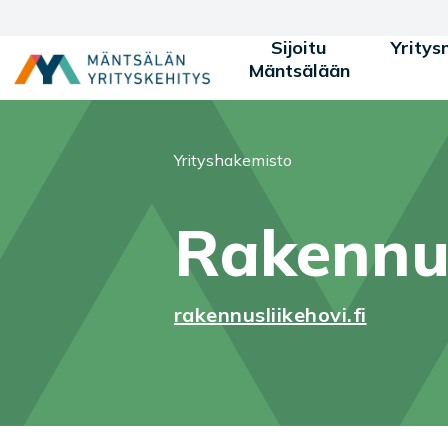
Siirry sisältöön
Sijoitu
Yritys
Mäntsälään
Olet tässä:
Yrityshakemisto
Rakennus
rakennusliikehovi.fi