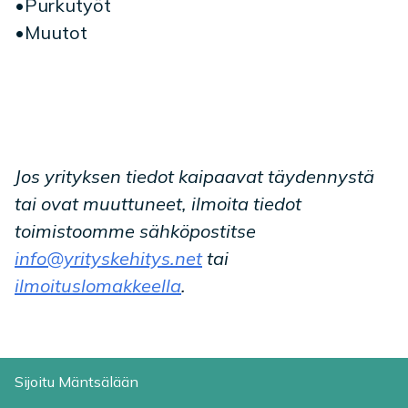
•Purkutyöt
•Muutot
Jos yrityksen tiedot kaipaavat täydennystä
tai ovat muuttuneet, ilmoita tiedot
toimistoomme sähköpostitse
info@yrityskehitys.net
tai
ilmoituslomakkeella
.
Sijoitu Mäntsälään