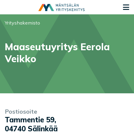
Siirry sisältöön
S
Olet tässä:
Yrityshakemisto
Maaseutuyritys Eerola
Veikko
Yrityksen tiedot
Palvelukuvaus
Postiosoite
Tammentie 59
,
04740
Sälinkää