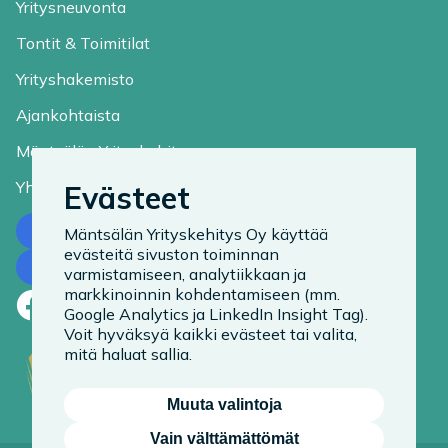
Yritysneuvonta
Tontit & Toimitilat
Yrityshakemisto
Ajankohtaista
Mäntsälän Yrityskehitys
Yhteystiedot
Evästeet
Ota yhteyttä
Mäntsälän Yrityskehitys Oy käyttää
evästeitä sivuston toiminnan
Tilaa uutiskirje
varmistamiseen, analytiikkaan ja
markkinoinnin kohdentamiseen (mm.
Facebook
LinkedIn
Instagram
Google Analytics ja LinkedIn Insight Tag).
Voit hyväksyä kaikki evästeet tai valita,
mitä haluat sallia.
Muuta valintoja
Vain välttämättömät