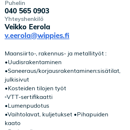
Puhelin
040 565 0903
Yhteyshenkilö
Veikko Eerola
v.eerola@wippies.fi
Maansiirto-, rakennus- ja metallityöt :
•Uudisrakentaminen
•Saneeraus/korjausrakentaminen:sisätilat,
julkisivut
•Kosteiden tilojen työt
◦VTT-sertifikaatti
•Lumenpudotus
•Vaihtolavat, kuljetukset •Pihapuiden
kaato