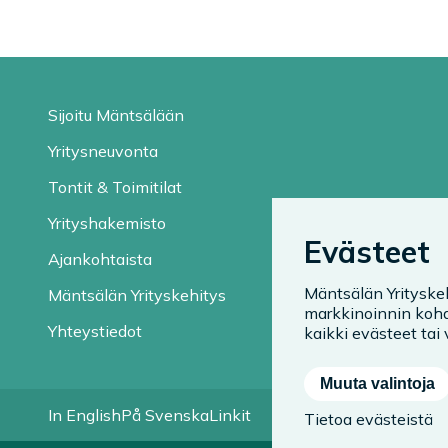
Sijoitu Mäntsälään
Yritysneuvonta
Tontit & Toimitilat
Yrityshakemisto
Evästeet
Ajankohtaista
Mäntsälän Yrityske
Mäntsälän Yrityskehitys
markkinoinnin kohd
Yhteystiedot
kaikki evästeet tai v
Muuta valintoja
In English
På Svenska
Linkit
Tietoa evästeistä