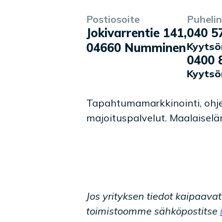
Postiosoite
Puhelin
Yrityksen tiedot
Palvelukuvaus
Jokivarrentie 141
,
040 5
04660
Numminen
Kyytsö
0400 
Kyytsö
Tapahtumamarkkinointi, ohjel
majoituspalvelut. Maalaiselä
Jos yrityksen tiedot kaipaava
toimistoomme sähköpostitse