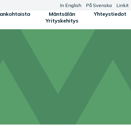
In English
På Svenska
Linkit
jankohtaista
Mäntsälän
Yhteystiedot
Yrityskehitys