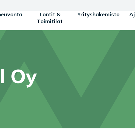
neuvonta
Tontit &
Yrityshakemisto
A
Toimitilat
l Oy