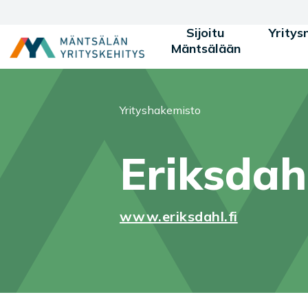
Siirry sisältöön
Sijoitu
Yritys
Mäntsälään
Olet tässä:
Yrityshakemisto
Eriksdah
www.eriksdahl.fi