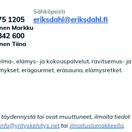
Sähköposti
75 1205
eriksdahl@eriksdahl.fi
nen Markku
842 600
nen Tiina
ma-, elämys- ja kokouspalvelut, ravitsemus- ja
mykset, erägourmet, eräsauna, elämysretket.
t täydennystä tai ovat muuttuneet, ilmoita tiedot
info@yrityskehitys.net
tai
ilmoituslomakkeella
.