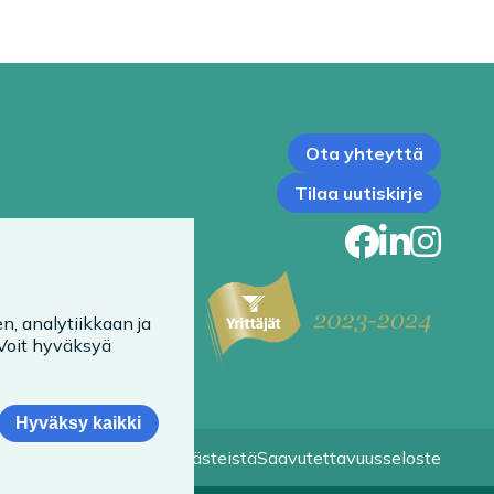
Ota yhteyttä
Tilaa uutiskirje
Faceb
Link
In
n, analytiikkaan ja
 Voit hyväksyä
Hyväksy kaikki
Tietoa evästeistä
Saavutettavuusseloste