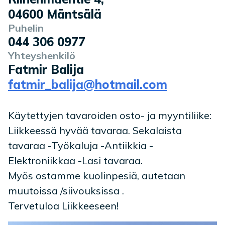
04600
Mäntsälä
Puhelin
044 306 0977
Yhteyshenkilö
Fatmir Balija
fatmir_balija@hotmail.com
Käytettyjen tavaroiden osto- ja myyntiliike:
Liikkeessä hyvää tavaraa. Sekalaista
tavaraa -Työkaluja -Antiikkia -
Elektroniikkaa -Lasi tavaraa.
Myös ostamme kuolinpesiä, autetaan
muutoissa /siivouksissa .
Tervetuloa Liikkeeseen!