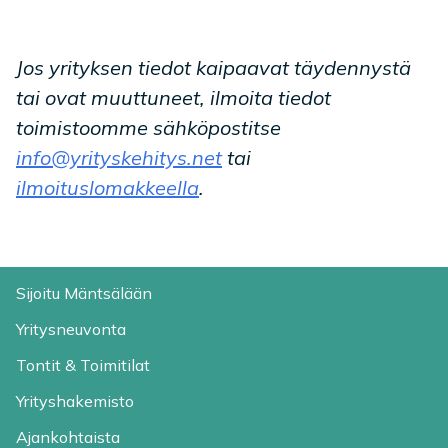
Jos yrityksen tiedot kaipaavat täydennystä
tai ovat muuttuneet, ilmoita tiedot
toimistoomme sähköpostitse
info@yrityskehitys.net
tai
ilmoituslomakkeella
.
Sijoitu Mäntsälään
Yritysneuvonta
Tontit & Toimitilat
Yrityshakemisto
Ajankohtaista