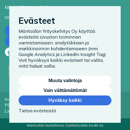
Mäntsälän Yrityskehitys
Yhteystiedot
Evästeet
Ota yhteyttä
Mäntsälän Yrityskehitys Oy käyttää
evästeitä sivuston toiminnan
Tilaa uutiskirje
varmistamiseen, analytiikkaan ja
markkinoinnin kohdentamiseen (mm.
Facebook
LinkedIn
Instagram
Google Analytics ja LinkedIn Insight Tag).
Voit hyväksyä kaikki evästeet tai valita,
mitä haluat sallia.
Muuta valintoja
Vain välttämättömät
In English
Tietoa evästeistä
Hyväksy kaikki
På Svenska
Saavutettavuusseloste
Tietoa evästeistä
Linkit
Mäntsälän kunta
Nivos Oy
Mäntsälän Kodit Oy