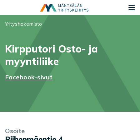
Siirry sisältöön
S
Olet tässä:
Yrityshakemisto
Kirpputori Osto- ja
myyntiliike
Facebook-sivut
Yrityksen tiedot
Palvelukuvaus
Kuvia
Osoite
Riihenmäentie 4
,