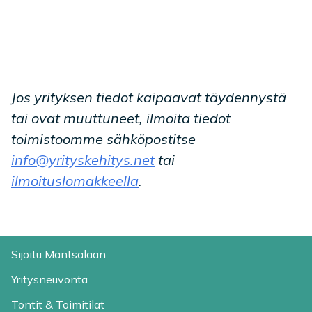
Jos yrityksen tiedot kaipaavat täydennystä
tai ovat muuttuneet, ilmoita tiedot
toimistoomme sähköpostitse
info@yrityskehitys.net
tai
ilmoituslomakkeella
.
Sijoitu Mäntsälään
Yritysneuvonta
Tontit & Toimitilat