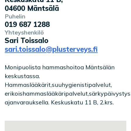
04600
Mäntsälä
Puhelin
019 687 1288
Yhteyshenkilö
Sari Toissalo
sari.toissalo@plusterveys.fi
Monipuolista hammashoitoa Mäntsälän
keskustassa.
Hammaslääkärit,suuhygienistipalvelut,
erikoishammaslääkäripalvelut,särkypäivystys
ajanvarauksella. Keskuskatu 11 B, 2.krs.
Toimipaikan sijainti kartalla