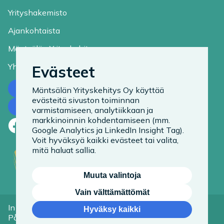
Yrityshakemisto
Ajankohtaista
Mäntsälän Yrityskehitys
Yhteystiedot
Evästeet
Ota yhteyttä
Mäntsälän Yrityskehitys Oy käyttää
evästeitä sivuston toiminnan
Tilaa uutiskirje
varmistamiseen, analytiikkaan ja
markkinoinnin kohdentamiseen (mm.
Facebook
LinkedIn
Instagram
Google Analytics ja LinkedIn Insight Tag).
Voit hyväksyä kaikki evästeet tai valita,
mitä haluat sallia.
Muuta valintoja
Vain välttämättömät
In English
Tietoa evästeistä
Hyväksy kaikki
På Svenska
Saavutettavuusseloste