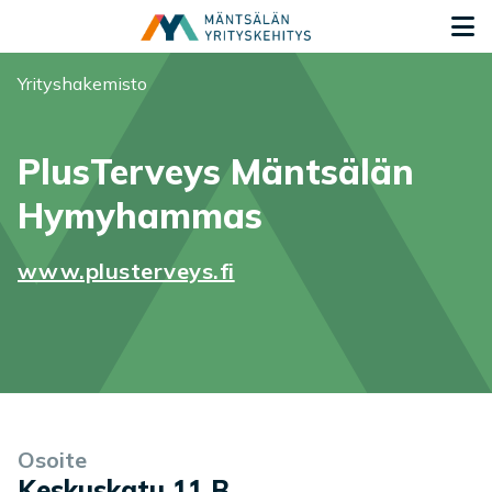
Siirry sisältöön
S
Olet tässä:
Yrityshakemisto
PlusTerveys Mäntsälän
Hymyhammas
www.plusterveys.fi
Yrityksen tiedot
Palvelukuvaus
Osoite
Keskuskatu 11 B
,