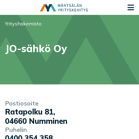
Siirry sisältöön
S
Olet tässä:
Yrityshakemisto
JO-sähkö Oy
Yrityksen tiedot
Palvelukuvaus
Postiosoite
Ratapolku 81
,
04660
Numminen
Puhelin
0400 354 358