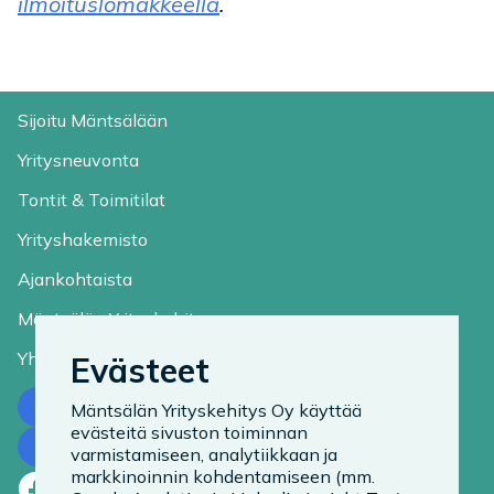
ilmoituslomakkeella
.
Sijoitu Mäntsälään
Yritysneuvonta
Tontit & Toimitilat
Yrityshakemisto
Ajankohtaista
Mäntsälän Yrityskehitys
Yhteystiedot
Evästeet
Ota yhteyttä
Mäntsälän Yrityskehitys Oy käyttää
evästeitä sivuston toiminnan
Tilaa uutiskirje
varmistamiseen, analytiikkaan ja
markkinoinnin kohdentamiseen (mm.
Facebook
LinkedIn
Instagram