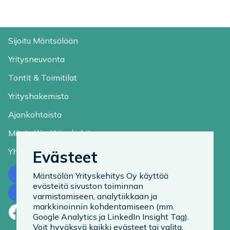
Sijoitu Mäntsälään
Yritysneuvonta
Tontit & Toimitilat
Yrityshakemisto
Ajankohtaista
Mäntsälän Yrityskehitys
Yhteystiedot
Evästeet
Ota yhteyttä
Mäntsälän Yrityskehitys Oy käyttää
evästeitä sivuston toiminnan
Tilaa uutiskirje
varmistamiseen, analytiikkaan ja
markkinoinnin kohdentamiseen (mm.
Facebook
LinkedIn
Instagram
Google Analytics ja LinkedIn Insight Tag).
Voit hyväksyä kaikki evästeet tai valita,