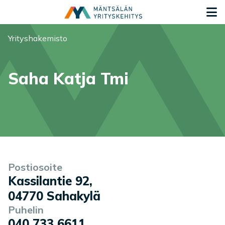
Siirry sisältöön
S
Olet tässä:
Yrityshakemisto
Saha Katja Tmi
Yrityksen tiedot
Palvelukuvaus
Postiosoite
Kassilantie 92
,
04770
Sahakylä
Puhelin
040 733 6611