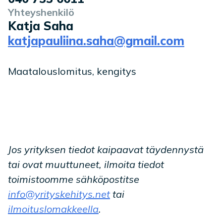
Yhteyshenkilö
Katja Saha
katjapauliina.saha@gmail.com
Maatalouslomitus, kengitys
Jos yrityksen tiedot kaipaavat täydennystä
tai ovat muuttuneet, ilmoita tiedot
toimistoomme sähköpostitse
info@yrityskehitys.net
tai
ilmoituslomakkeella
.