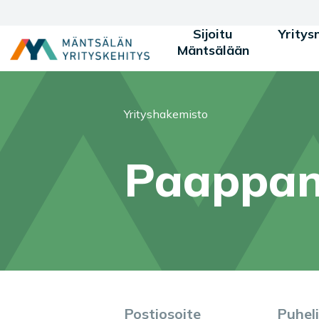
Siirry sisältöön
Sijoitu
Yritys
Mäntsälään
Olet tässä:
Yrityshakemisto
Paappan
Postiosoite
Puhel