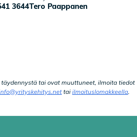
541 3644
Tero Paappanen
t täydennystä tai ovat muuttuneet, ilmoita tiedot
info@yrityskehitys.net
tai
ilmoituslomakkeella
.