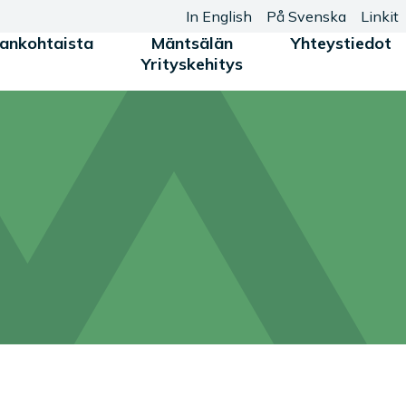
In English
På Svenska
Linkit
jankohtaista
Mäntsälän
Yhteystiedot
Yrityskehitys