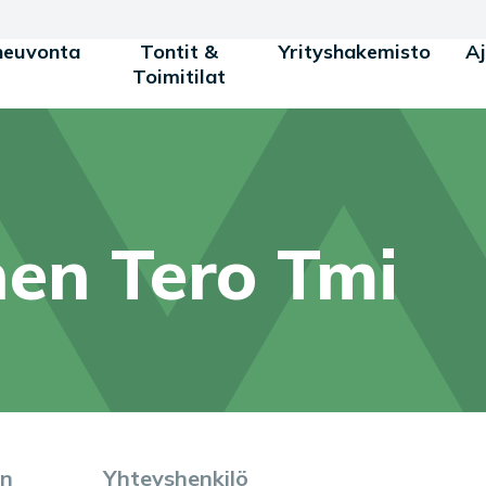
neuvonta
Tontit &
Yrityshakemisto
A
Toimitilat
en Tero Tmi
in
Yhteyshenkilö