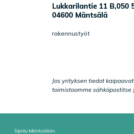
Yrityksen tiedot
Palvelukuvaus
Lukkarilantie 11 B
,
050 
04600
Mäntsälä
rakennustyöt
Jos yrityksen tiedot kaipaava
toimistoomme sähköpostitse
Sijoitu Mäntsälään