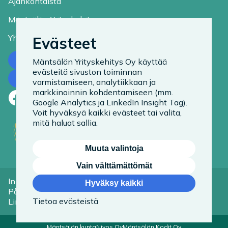
Ajankohtaista
Mäntsälän Yrityskehitys
Yhteystiedot
Evästeet
Ota yhteyttä
Mäntsälän Yrityskehitys Oy käyttää
evästeitä sivuston toiminnan
Tilaa uutiskirje
varmistamiseen, analytiikkaan ja
markkinoinnin kohdentamiseen (mm.
Facebook
LinkedIn
Instagram
Google Analytics ja LinkedIn Insight Tag).
Voit hyväksyä kaikki evästeet tai valita,
mitä haluat sallia.
Muuta valintoja
Vain välttämättömät
In English
Tietoa evästeistä
Hyväksy kaikki
På Svenska
Saavutettavuusseloste
Tietoa evästeistä
Linkit
Mäntsälän kunta
Nivos Oy
Mäntsälän Kodit Oy