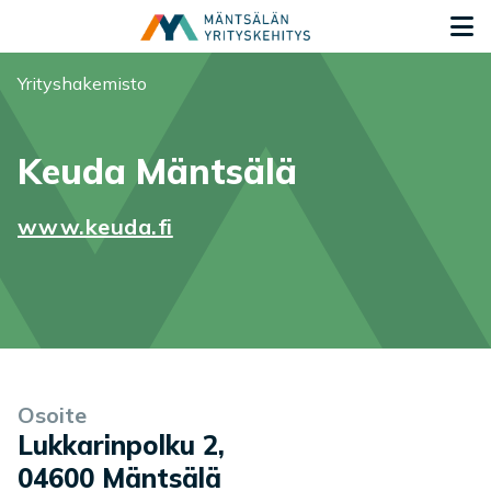
Siirry sisältöön
S
Olet tässä:
Yrityshakemisto
Keuda Mäntsälä
www.keuda.fi
Yrityksen tiedot
Palvelukuvaus
Osoite
Lukkarinpolku 2
,
04600
Mäntsälä