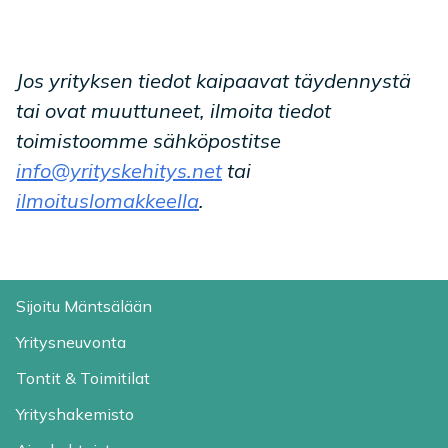
Jos yrityksen tiedot kaipaavat täydennystä
tai ovat muuttuneet, ilmoita tiedot
toimistoomme sähköpostitse
info@yrityskehitys.net
tai
ilmoituslomakkeella
.
Sijoitu Mäntsälään
Yritysneuvonta
Tontit & Toimitilat
Yrityshakemisto