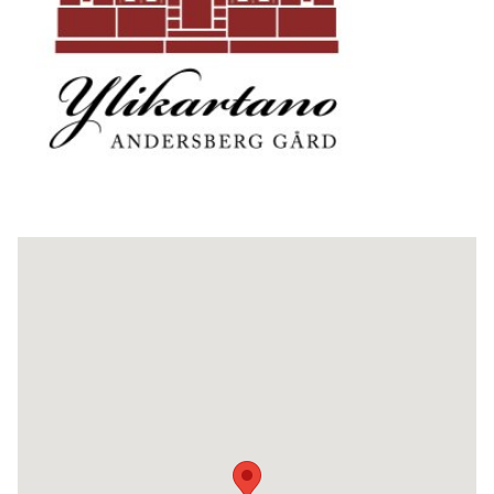
Toimipaikan sijainti kartalla