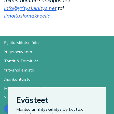
toimistoomme sähköpostitse
info@yrityskehitys.net
tai
ilmoituslomakkeella
.
Sijoitu Mäntsälään
Yritysneuvonta
Tontit & Toimitilat
Yrityshakemisto
Ajankohtaista
Mäntsälän Yrityskehitys
Yhteystiedot
Evästeet
Ota yhteyttä
Mäntsälän Yrityskehitys Oy käyttää