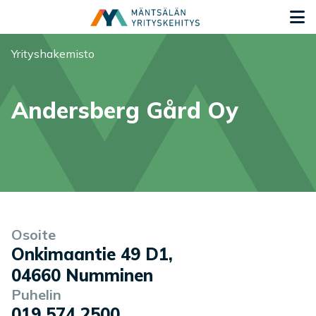
Siirry sisältöön
S
Olet tässä:
Yrityshakemisto
Andersberg Gård Oy
Yrityksen tiedot
Palvelukuvaus
Osoite
Onkimaantie 49 D1
,
04660
Numminen
Puhelin
019 574 2500