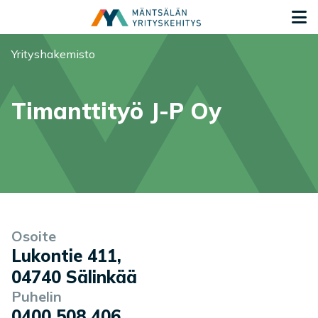
Siirry sisältöön
S
Olet tässä:
Yrityshakemisto
Timanttityö J-P Oy
Yrityksen tiedot
Palvelukuvaus
Osoite
Lukontie 411
,
04740
Sälinkää
Puhelin
0400 508 406