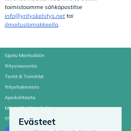
toimistoomme sähköpostitse
info@yrityskehitys.net
tai
ilmoituslomakkeella
.
Sijoitu Mäntsälään
Yritysneuvonta
Tontit & Toimitilat
Yrityshakemisto
Ajankohtaista
Mäntsälän Yrityskehitys
Yhteystiedot
Evästeet