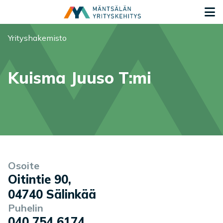
Siirry sisältöön
S
Olet tässä:
Yrityshakemisto
Kuisma Juuso T:mi
Yrityksen tiedot
Palvelukuvaus
Osoite
Oitintie 90
,
04740
Sälinkää
Puhelin
040 754 6174