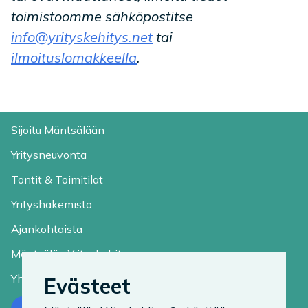
toimistoomme sähköpostitse
info@yrityskehitys.net
tai
ilmoituslomakkeella
.
Sijoitu Mäntsälään
Yritysneuvonta
Tontit & Toimitilat
Yrityshakemisto
Ajankohtaista
Mäntsälän Yrityskehitys
Yhteystiedot
Evästeet