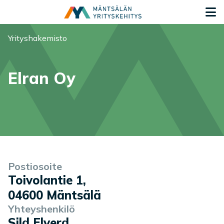
Siirry sisältöön
S
Olet tässä:
Yrityshakemisto
Elran Oy
Yrityksen tiedot
Palvelukuvaus
Postiosoite
Toivolantie 1
,
04600
Mäntsälä
Yhteyshenkilö
Sild Elverd