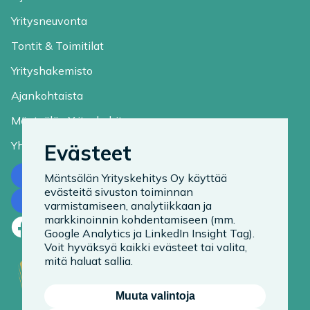
Yritysneuvonta
Tontit & Toimitilat
Yrityshakemisto
Ajankohtaista
Mäntsälän Yrityskehitys
Yhteystiedot
Evästeet
Ota yhteyttä
Mäntsälän Yrityskehitys Oy käyttää
evästeitä sivuston toiminnan
Tilaa uutiskirje
varmistamiseen, analytiikkaan ja
markkinoinnin kohdentamiseen (mm.
Facebook
LinkedIn
Instagram
Google Analytics ja LinkedIn Insight Tag).
Voit hyväksyä kaikki evästeet tai valita,
mitä haluat sallia.
Muuta valintoja