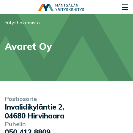
Siirry sisältöön
S
Olet tässä:
Yrityshakemisto
Avaret Oy
Yrityksen tiedot
Palvelukuvaus
Postiosoite
Invalidikyläntie 2
,
04680
Hirvihaara
Puhelin
050 412 8809