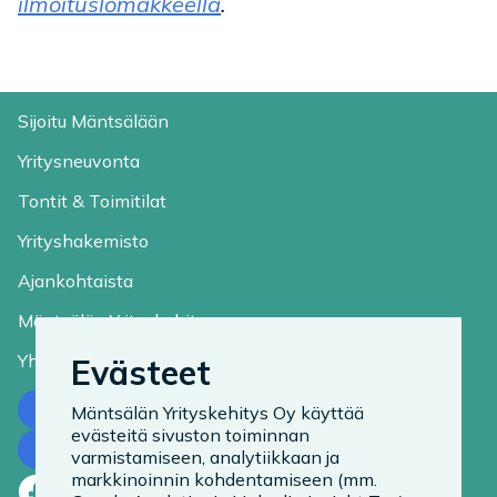
ilmoituslomakkeella
.
Sijoitu Mäntsälään
Yritysneuvonta
Tontit & Toimitilat
Yrityshakemisto
Ajankohtaista
Mäntsälän Yrityskehitys
Yhteystiedot
Evästeet
Ota yhteyttä
Mäntsälän Yrityskehitys Oy käyttää
evästeitä sivuston toiminnan
Tilaa uutiskirje
varmistamiseen, analytiikkaan ja
markkinoinnin kohdentamiseen (mm.
Facebook
LinkedIn
Instagram