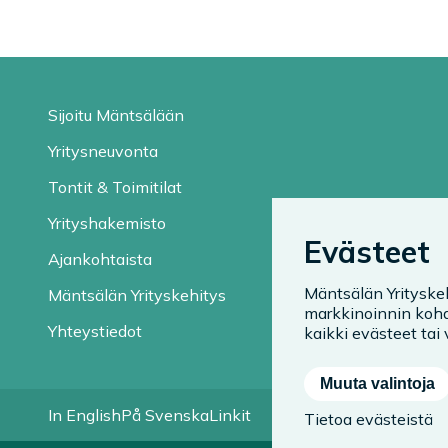
Sijoitu Mäntsälään
Yritysneuvonta
Tontit & Toimitilat
Yrityshakemisto
Evästeet
Ajankohtaista
Mäntsälän Yrityske
Mäntsälän Yrityskehitys
markkinoinnin kohd
Yhteystiedot
kaikki evästeet tai v
Muuta valintoja
In English
På Svenska
Linkit
Tietoa evästeistä