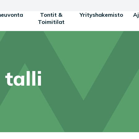
neuvonta
Tontit &
Yrityshakemisto
A
Toimitilat
talli