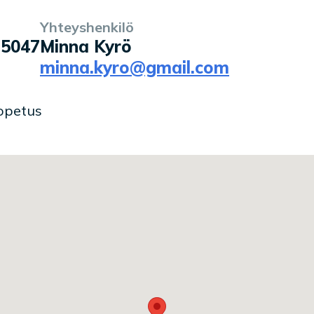
Yhteyshenkilö
 5047
Minna Kyrö
minna.kyro@gmail.com
 opetus
la