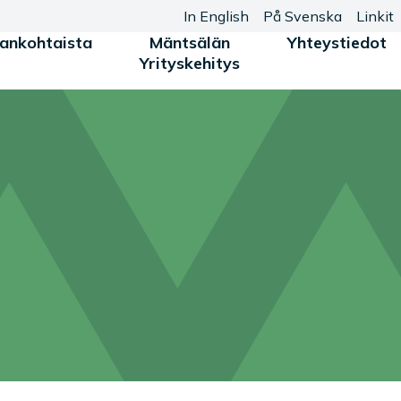
In English
På Svenska
Linkit
jankohtaista
Mäntsälän
Yhteystiedot
Yrityskehitys