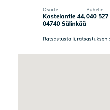
Osoite
Puhelin
Yrityksen tiedot
Palvelukuvaus
Kostelantie 44
,
040 527
04740
Sälinkää
Ratsastustalli, ratsastuksen
Toimipaikan sijainti kartal