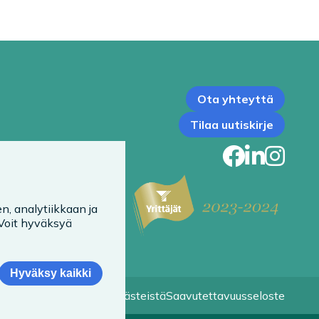
Ota yhteyttä
Tilaa uutiskirje
Faceb
Link
In
n, analytiikkaan ja
 Voit hyväksyä
Hyväksy kaikki
Tietoa evästeistä
Saavutettavuusseloste