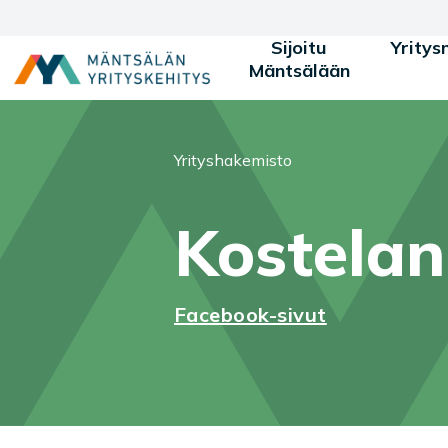
Siirry sisältöön
Sijoitu
Yritys
Mäntsälään
Olet tässä:
Yrityshakemisto
Kostelan 
Facebook-sivut