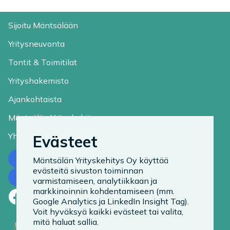
Sijoitu Mäntsälään
Yritysneuvonta
Tontit & Toimitilat
Yrityshakemisto
Ajankohtaista
Mäntsälän Yrityskehitys
Yhteystiedot
Evästeet
Ota yhteyttä
Mäntsälän Yrityskehitys Oy käyttää
evästeitä sivuston toiminnan
Tilaa uutiskirje
varmistamiseen, analytiikkaan ja
markkinoinnin kohdentamiseen (mm.
Facebook
LinkedIn
Instagram
Google Analytics ja LinkedIn Insight Tag).
Voit hyväksyä kaikki evästeet tai valita,
mitä haluat sallia.