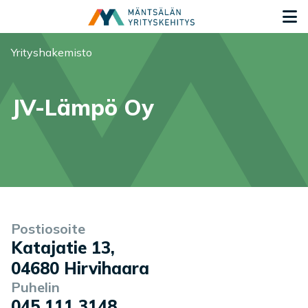
Siirry sisältöön
S
Olet tässä:
Yrityshakemisto
JV-Lämpö Oy
Yrityksen tiedot
Palvelukuvaus
Postiosoite
Katajatie 13
,
04680
Hirvihaara
Puhelin
045 111 3148