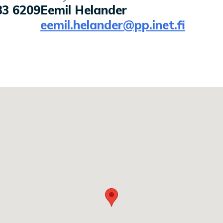
83 6209
Eemil Helander
eemil.helander@pp.inet.fi
la