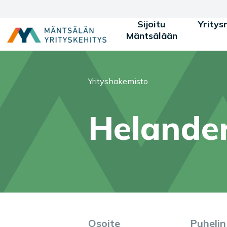
Siirry sisältöön
Sijoitu
Yritys
Mäntsälään
Olet tässä:
Yrityshakemisto
Helander
Osoite
Puhelin