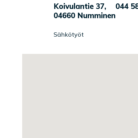
Yrityksen tiedot
Palvelukuvaus
Koivulantie 37
,
044 5
04660
Numminen
Sähkötyöt
Toimipaikan sijainti kartal