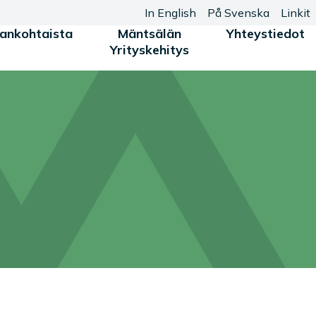
In English
På Svenska
Linkit
jankohtaista
Mäntsälän
Yhteystiedot
Yrityskehitys