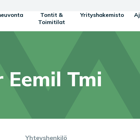
neuvonta
Tontit &
Yrityshakemisto
A
Toimitilat
 Eemil Tmi
Yhteyshenkilö