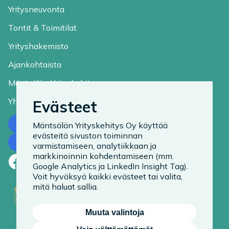
Yritysneuvonta
Tontit & Toimitilat
Yrityshakemisto
Ajankohtaista
Mäntsälän Yrityskehitys
Yhteystiedot
Evästeet
Ota yhteyttä
Mäntsälän Yrityskehitys Oy käyttää
evästeitä sivuston toiminnan
Tilaa uutiskirje
varmistamiseen, analytiikkaan ja
markkinoinnin kohdentamiseen (mm.
Facebook
LinkedIn
Instagram
Google Analytics ja LinkedIn Insight Tag).
Voit hyväksyä kaikki evästeet tai valita,
mitä haluat sallia.
Muuta valintoja