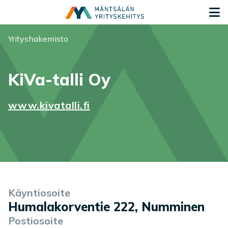
Siirry sisältöön
S
Olet tässä:
Yrityshakemisto
KiVa-talli Oy
www.kivatalli.fi
Yrityksen tiedot
Palvelukuvaus
Käyntiosoite
Humalakorventie 222, Numminen
Postiosoite