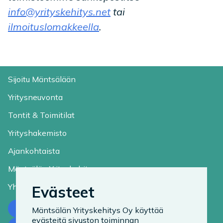
info@yrityskehitys.net
tai
ilmoituslomakkeella
.
Sijoitu Mäntsälään
Yritysneuvonta
Tontit & Toimitilat
Yrityshakemisto
Ajankohtaista
Mäntsälän Yrityskehitys
Yhteystiedot
Evästeet
Ota yhteyttä
Mäntsälän Yrityskehitys Oy käyttää
evästeitä sivuston toiminnan