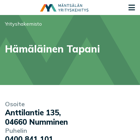
Siirry sisältöön
S
Olet tässä:
Yrityshakemisto
Hämäläinen Tapani
Yrityksen tiedot
Palvelukuvaus
Osoite
Anttilantie 135
,
04660
Numminen
Puhelin
0400 841 101