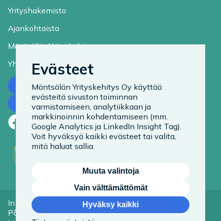
Yrityshakemisto
Ajankohtaista
Mäntsälän Yrityskehitys
Yhteystiedot
Evästeet
Ota yhteyttä
Mäntsälän Yrityskehitys Oy käyttää
evästeitä sivuston toiminnan
Tilaa uutiskirje
varmistamiseen, analytiikkaan ja
markkinoinnin kohdentamiseen (mm.
Facebook
LinkedIn
Instagram
Google Analytics ja LinkedIn Insight Tag).
Voit hyväksyä kaikki evästeet tai valita,
mitä haluat sallia.
Muuta valintoja
Vain välttämättömät
In English
Tietoa evästeistä
Hyväksy kaikki
På Svenska
Saavutettavuusseloste