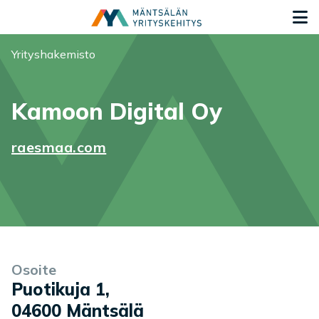
Siirry sisältöön
S
Olet tässä:
Yrityshakemisto
Kamoon Digital Oy
raesmaa.com
Yrityksen tiedot
Palvelukuvaus
Osoite
Puotikuja 1
,
04600
Mäntsälä