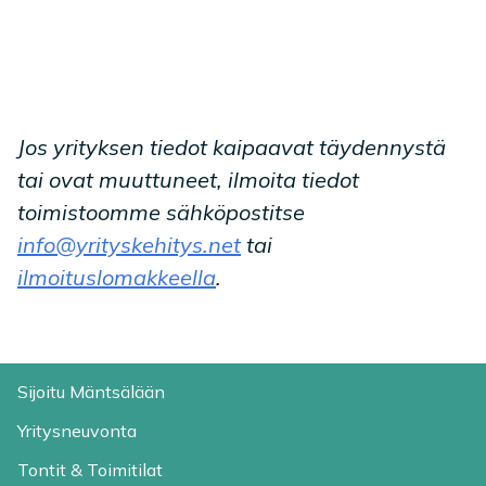
Jos yrityksen tiedot kaipaavat täydennystä
tai ovat muuttuneet, ilmoita tiedot
toimistoomme sähköpostitse
info@yrityskehitys.net
tai
ilmoituslomakkeella
.
Sijoitu Mäntsälään
Yritysneuvonta
Tontit & Toimitilat