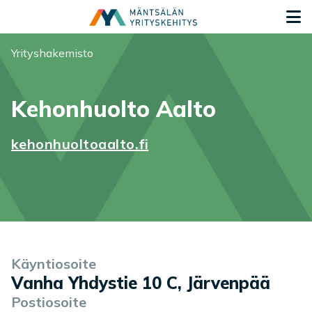
Siirry sisältöön
S
Olet tässä:
Yrityshakemisto
Kehonhuolto Aalto
kehonhuoltoaalto.fi
Yrityksen tiedot
Palvelukuvaus
Käyntiosoite
Vanha Yhdystie 10 C, Järvenpää
Postiosoite