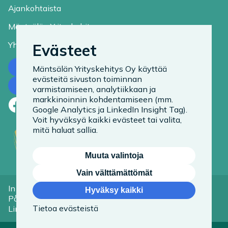
Ajankohtaista
Mäntsälän Yrityskehitys
Yhteystiedot
Evästeet
Ota yhteyttä
Mäntsälän Yrityskehitys Oy käyttää
evästeitä sivuston toiminnan
Tilaa uutiskirje
varmistamiseen, analytiikkaan ja
markkinoinnin kohdentamiseen (mm.
Facebook
LinkedIn
Instagram
Google Analytics ja LinkedIn Insight Tag).
Voit hyväksyä kaikki evästeet tai valita,
mitä haluat sallia.
Muuta valintoja
Vain välttämättömät
In English
Tietoa evästeistä
Hyväksy kaikki
På Svenska
Saavutettavuusseloste
Tietoa evästeistä
Linkit