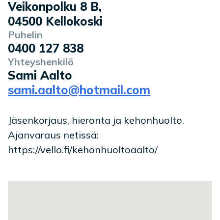
Veikonpolku 8 B
,
04500
Kellokoski
Puhelin
0400 127 838
Yhteyshenkilö
Sami Aalto
sami.aalto@hotmail.com
Jäsenkorjaus, hieronta ja kehonhuolto.
Ajanvaraus netissä:
https://vello.fi/kehonhuoltoaalto/
Toimipaikan sijainti kartalla