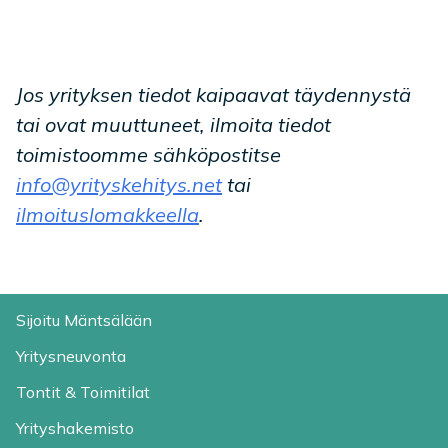
Jos yrityksen tiedot kaipaavat täydennystä
tai ovat muuttuneet, ilmoita tiedot
toimistoomme sähköpostitse
info@yrityskehitys.net
tai
ilmoituslomakkeella
.
Sijoitu Mäntsälään
Yritysneuvonta
Tontit & Toimitilat
Yrityshakemisto