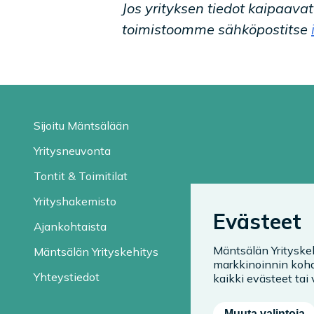
Jos yrityksen tiedot kaipaava
toimistoomme sähköpostitse
Sijoitu Mäntsälään
Yritysneuvonta
Tontit & Toimitilat
Yrityshakemisto
Evästeet
Ajankohtaista
Mäntsälän Yrityske
Mäntsälän Yrityskehitys
markkinoinnin kohd
Yhteystiedot
kaikki evästeet tai v
Muuta valintoja