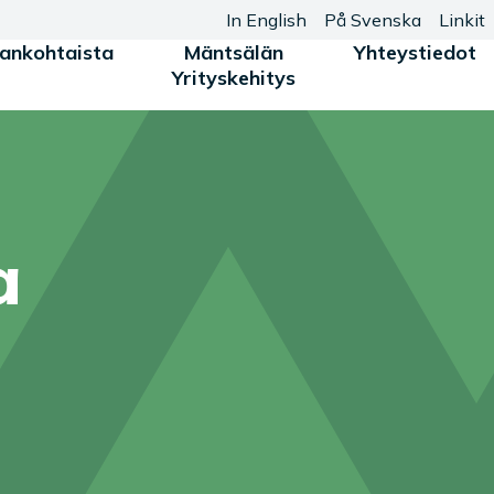
In English
På Svenska
Linkit
jankohtaista
Mäntsälän
Yhteystiedot
Yrityskehitys
a