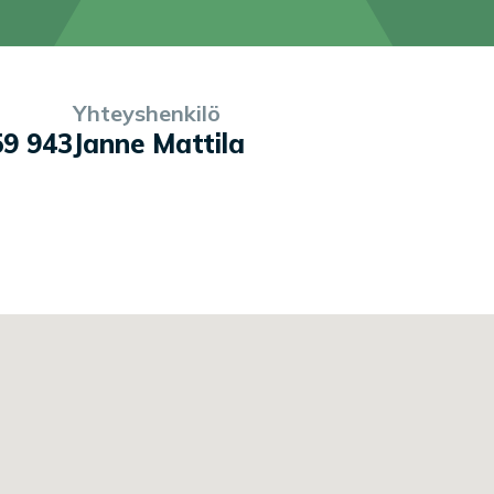
Yhteyshenkilö
59 943
Janne Mattila
la