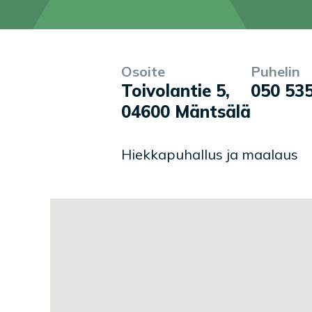
Osoite
Puhelin
Yrityksen tiedot
Palvelukuvaus
Toivolantie 5
,
050 53
04600
Mäntsälä
Hiekkapuhallus ja maalaus
Toimipaikan sijainti kartal