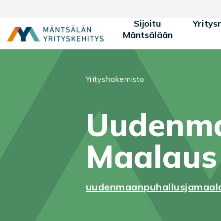
Siirry sisältöön
Sijoitu
Yritys
Mäntsälään
Olet tässä:
Yrityshakemisto
Uudenma
Maalaus
uudenmaanpuhallusjamaala