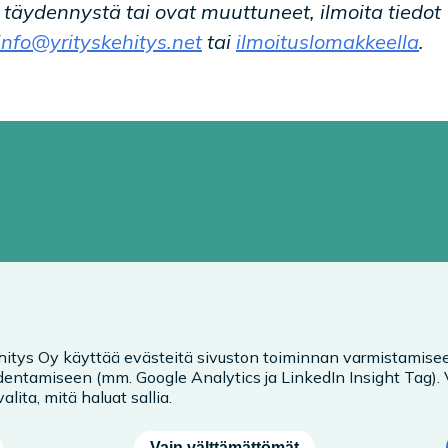
t täydennystä tai ovat muuttuneet, ilmoita tiedot
info@yrityskehitys.net
tai
ilmoituslomakkeella
.
hitys Oy käyttää evästeitä sivuston toiminnan varmistamisee
entamiseen (mm. Google Analytics ja LinkedIn Insight Tag).
alita, mitä haluat sallia.
Vain välttämättömät