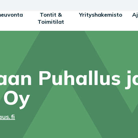
neuvonta
Tontit &
Yrityshakemisto
A
Toimitilat
an Puhallus j
 Oy
us.fi