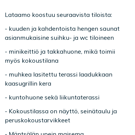
Lataamo koostuu seuraavista tiloista:
- kuuden ja kahdentoista hengen saunat
asianmukaisine suihku- ja wc tiloineen
- minikeittiö ja takkahuone, mikä toimii
myös kokoustilana
- muhkea lasitettu terassi laadukkaan
kaasugrillin kera
- kuntohuone sekä liikuntaterassi
- Kokoustilassa on näyttö, seinätaulu ja
peruskokoustarvikkeet
- Mäntsälän upein maisema