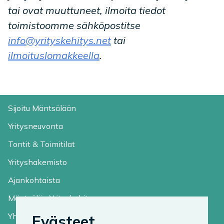
tai ovat muuttuneet, ilmoita tiedot
toimistoomme sähköpostitse
info@yrityskehitys.net
tai
ilmoituslomakkeella
.
Sijoitu Mäntsälään
Yritysneuvonta
Tontit & Toimitilat
Yrityshakemisto
Ajankohtaista
Mäntsälän Yrityskehitys
Yhteystiedot
Evästeet