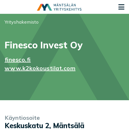
Siirry sisältöön
S
Olet tässä:
Yrityshakemisto
Finesco Invest Oy
finesco.fi
www.k2kokoustilat.com
Yrityksen tiedot
Palvelukuvaus
Käyntiosoite
Keskuskatu 2, Mäntsälä