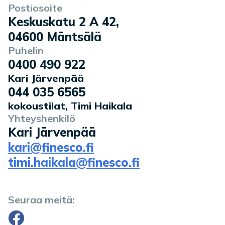
Postiosoite
Keskuskatu 2 A 42
,
04600
Mäntsälä
Puhelin
0400 490 922
Kari Järvenpää
044 035 6565
kokoustilat, Timi Haikala
Yhteyshenkilö
Kari Järvenpää
kari@finesco.fi
timi.haikala@finesco.fi
Seuraa meitä:
Facebook