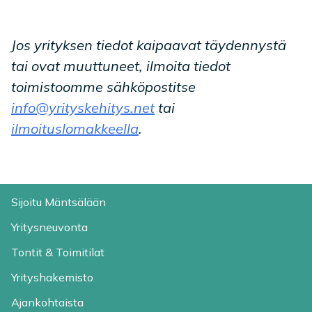
Jos yrityksen tiedot kaipaavat täydennystä
tai ovat muuttuneet, ilmoita tiedot
toimistoomme sähköpostitse
info@yrityskehitys.net
tai
ilmoituslomakkeella
.
Sijoitu Mäntsälään
Yritysneuvonta
Tontit & Toimitilat
Yrityshakemisto
Ajankohtaista