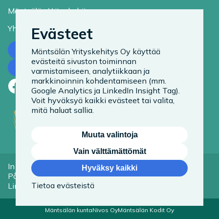
Mäntsälän Yrityskehitys
Yhteystiedot
Evästeet
Ota yhteyttä
Mäntsälän Yrityskehitys Oy käyttää
evästeitä sivuston toiminnan
Tilaa uutiskirje
varmistamiseen, analytiikkaan ja
markkinoinnin kohdentamiseen (mm.
Facebook
LinkedIn
Instagram
Google Analytics ja LinkedIn Insight Tag).
Voit hyväksyä kaikki evästeet tai valita,
mitä haluat sallia.
Muuta valintoja
Vain välttämättömät
In English
Tietoa evästeistä
Hyväksy kaikki
På Svenska
Saavutettavuusseloste
Tietoa evästeistä
Linkit
Mäntsälän kunta
Nivos Oy
Mäntsälän Kodit Oy