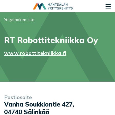
Siirry sisältöön
S
Olet tässä:
Yrityshakemisto
RT Robottitekniikka Oy
www.robottitekniikka.fi
Yrityksen tiedot
Palvelukuvaus
Postiosoite
Vanha Soukkiontie 427
,
04740
Sälinkää