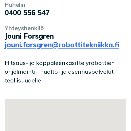
Puhelin
0400 556 547
Yhteyshenkilö
Jouni Forsgren
jouni.forsgren@robottitekniikka.fi
Hitsaus- ja kappaleenkäsittelyrobottien
ohjelmointi-, huolto- ja asennuspalvelut
teollisuudelle
Toimipaikan sijainti kartalla