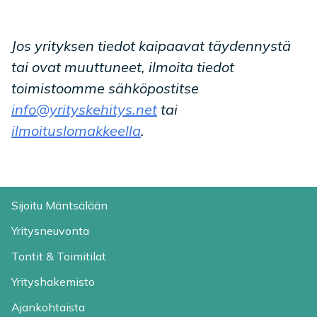
Jos yrityksen tiedot kaipaavat täydennystä
tai ovat muuttuneet, ilmoita tiedot
toimistoomme sähköpostitse
info@yrityskehitys.net
tai
ilmoituslomakkeella
.
Sijoitu Mäntsälään
Yritysneuvonta
Tontit & Toimitilat
Yrityshakemisto
Ajankohtaista