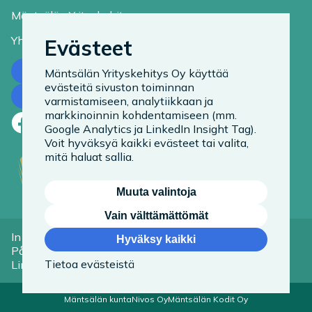
Mäntsälän Yrityskehitys
Yhteystiedot
Evästeet
Ota yhteyttä
Mäntsälän Yrityskehitys Oy käyttää
evästeitä sivuston toiminnan
Tilaa uutiskirje
varmistamiseen, analytiikkaan ja
markkinoinnin kohdentamiseen (mm.
Facebook
LinkedIn
Instagram
Google Analytics ja LinkedIn Insight Tag).
Voit hyväksyä kaikki evästeet tai valita,
mitä haluat sallia.
Muuta valintoja
Vain välttämättömät
In English
Tietoa evästeistä
Hyväksy kaikki
På Svenska
Saavutettavuusseloste
Tietoa evästeistä
Linkit
Mäntsälän kunta
Nivos Oy
Mäntsälän Kodit Oy