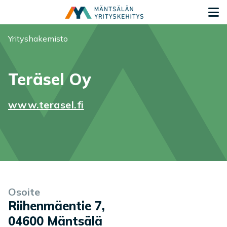
Siirry sisältöön
S
Olet tässä:
Yrityshakemisto
Teräsel Oy
www.terasel.fi
Yrityksen tiedot
Palvelukuvaus
Osoite
Riihenmäentie 7
,
04600
Mäntsälä