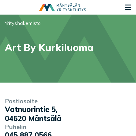
Siirry sisältöön
S
Olet tässä:
Yrityshakemisto
Art By Kurkiluoma
Yrityksen tiedot
Postiosoite
Vatnuorintie 5
,
04620
Mäntsälä
Puhelin
045 887 0566