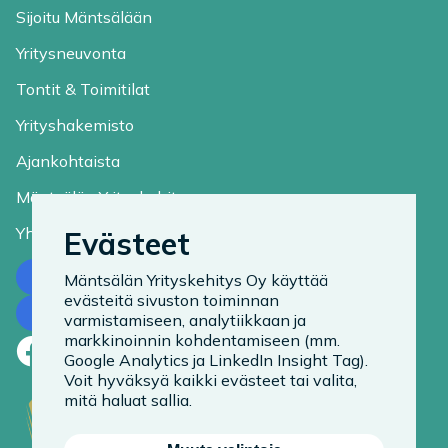
Sijoitu Mäntsälään
Yritysneuvonta
Tontit & Toimitilat
Yrityshakemisto
Ajankohtaista
Mäntsälän Yrityskehitys
Yhteystiedot
Evästeet
Ota yhteyttä
Mäntsälän Yrityskehitys Oy käyttää
evästeitä sivuston toiminnan
Tilaa uutiskirje
varmistamiseen, analytiikkaan ja
markkinoinnin kohdentamiseen (mm.
Facebook
LinkedIn
Instagram
Google Analytics ja LinkedIn Insight Tag).
Voit hyväksyä kaikki evästeet tai valita,
mitä haluat sallia.