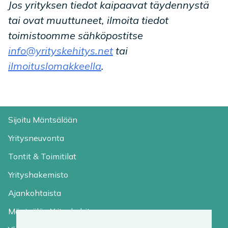
Jos yrityksen tiedot kaipaavat täydennystä
tai ovat muuttuneet, ilmoita tiedot
toimistoomme sähköpostitse
info@yrityskehitys.net
tai
ilmoituslomakkeella
.
Sijoitu Mäntsälään
Yritysneuvonta
Tontit & Toimitilat
Yrityshakemisto
Ajankohtaista
Mäntsälän Yrityskehitys