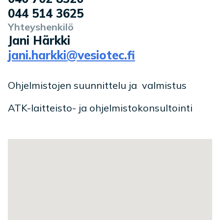
044 514 3625
Yhteyshenkilö
Jani Härkki
jani.harkki@vesiotec.fi
Ohjelmistojen suunnittelu ja valmistus
ATK-laitteisto- ja ohjelmistokonsultointi
Toimipaikan sijainti kartalla