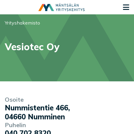
Siirry sisältöön
S
Olet tässä:
Yrityshakemisto
Vesiotec Oy
Yrityksen tiedot
Palvelukuvaus
Osoite
Nummistentie 466
,
04660
Numminen
Puhelin
040 702 8320