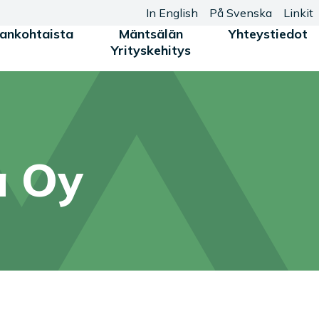
In English
På Svenska
Linkit
jankohtaista
Mäntsälän
Yhteystiedot
Yrityskehitys
a Oy