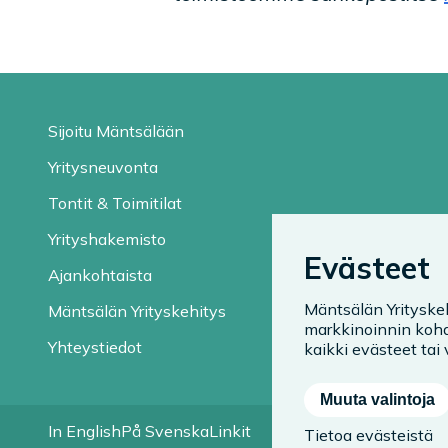
Sijoitu Mäntsälään
Yritysneuvonta
Tontit & Toimitilat
Yrityshakemisto
Evästeet
Ajankohtaista
Mäntsälän Yrityske
Mäntsälän Yrityskehitys
markkinoinnin kohd
Yhteystiedot
kaikki evästeet tai v
Muuta valintoja
In English
På Svenska
Linkit
Tietoa evästeistä