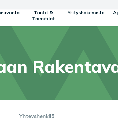
neuvonta
Tontit &
Yrityshakemisto
A
Toimitilat
an Rakentav
Yhteyshenkilö