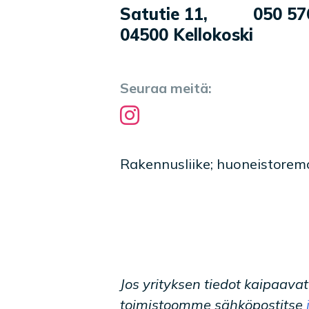
Yrityksen tiedot
Palvelukuvaus
Satutie 11
,
050 57
04500
Kellokoski
Seuraa meitä:
Instagram
Rakennusliike; huoneistoremo
Jos yrityksen tiedot kaipaava
toimistoomme sähköpostitse