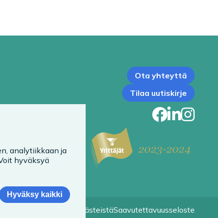
Ota yhteyttä
Tilaa uutiskirje
Faceb
Link
In
n, analytiikkaan ja
 Voit hyväksyä
Hyväksy kaikki
Tietoa evästeistä
Saavutettavuusseloste