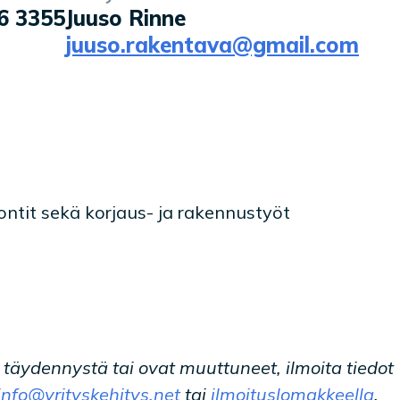
6 3355
Juuso Rinne
juuso.rakentava@gmail.com
ntit sekä korjaus- ja rakennustyöt
t täydennystä tai ovat muuttuneet, ilmoita tiedot
info@yrityskehitys.net
tai
ilmoituslomakkeella
.