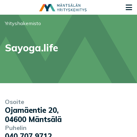
Siirry sisältöön
S
Olet tässä:
Yrityshakemisto
Sayoga.life
Yrityksen tiedot
Palvelukuvaus
Osoite
Ojamäentie 20
,
04600
Mäntsälä
Puhelin
040 707 9712