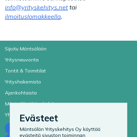
info@yrityskehitys.net
tai
ilmoituslomakkeella
.
Sijoitu Mäntsälään
Yritysneuvonta
Tontit & Toimitilat
Yrityshakemisto
Ajankohtaista
Mäntsälän Yrityskehitys
Yhteystiedot
Evästeet
Ota yhteyttä
Mäntsälän Yrityskehitys Oy käyttää
evästeitä sivuston toiminnan